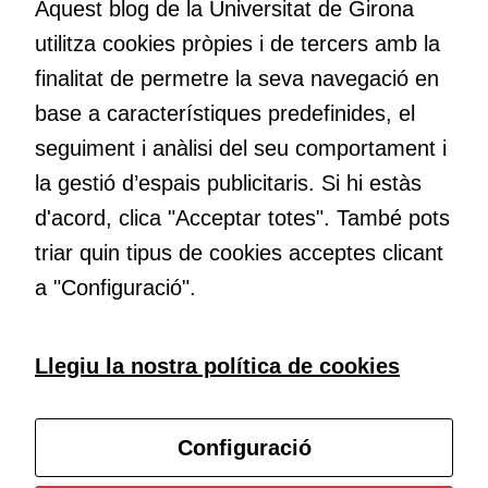
Aquest blog de la Universitat de Girona
nos el que estem fent, atrevir-nos a pensar noves i millors
utilitza cookies pròpies i de tercers amb la
maneres de fer-ho i generar plegats idees innovadores.
Cookies
finalitat de permetre la seva navegació en
d'experiència
Per tal que el
base a característiques predefinides, el
nostre lloc web
Educació
seguiment i anàlisi del seu comportament i
tingui el millor
Com deia Josep Pallach, l’educació és una palanca per a la
la gestió d’espais publicitaris. Si hi estàs
rendiment
transformació. Volem contribuir a millorar-la impulsant
possible durant
d'acord, clica "Acceptar totes". També pots
metodologies docents actives i ambients d’aprenentatge
la vostra visita.
dinàmics.
triar quin tipus de cookies acceptes clicant
Si rebutgeu
aquestes
a "Configuració".
cookies,
algunes
funcionalitats
Subscriu-te al butlletí
Llegiu la nostra política de cookies
desapareixeran
del lloc web.
Configura les cookies
Configuració
Cookies de