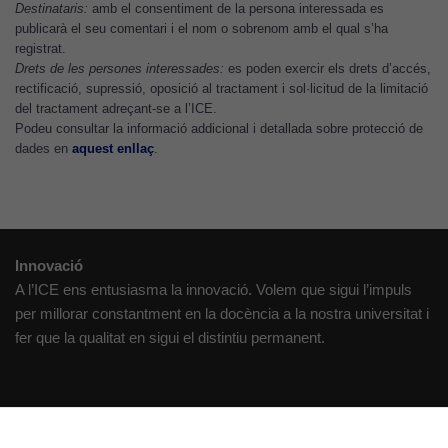
Destinataris:
amb el consentiment de la persona interessada es
publicarà el seu comentari i el nom o sobrenom amb el qual s’ha
registrat.
Cookies
Drets de les persones interessades:
es poden exercir els drets d’accés,
d'anàlisi
rectificació, supressió, oposició al tractament i sol·licitud de la limitació
Utilitzem
del tractament adreçant-se a l’ICE.
cookies de
Podeu consultar la informació addicional i detallada sobre protecció de
dades en
aquest enllaç
.
Google
Analytics
per tal que
puguem
millorar la
Innovació
funcionalitat
i l'estructura
A l’ICE ens entusiasma la innovació. Volem que sigui l’impuls
del lloc
per millorar constantment en la docència a la nostra universitat i
web, en
fer que la qualitat en sigui el distintiu permanent.
funció de
com aquest
lloc web
Creativitat
s'utilitzi.
Volem crear espais de reflexió i de debat, espais on qüestionar-