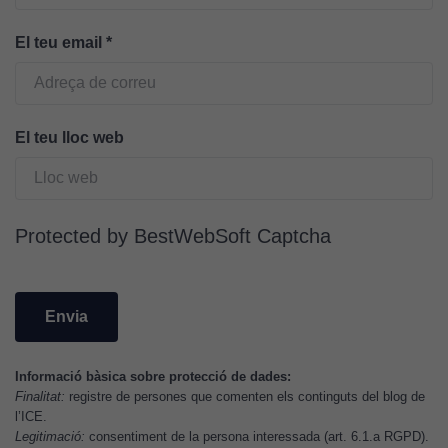
El teu email
*
El teu lloc web
Cookies
tècniques
Protected by BestWebSoft Captcha
Aquestes
cookies no
són
opcionals.
Són
necessàries
Informació bàsica sobre protecció de dades:
perquè el
Finalitat:
registre de persones que comenten els continguts del blog de
lloc web
l’ICE.
funcioni.
Legitimació:
consentiment de la persona interessada (art. 6.1.a RGPD).