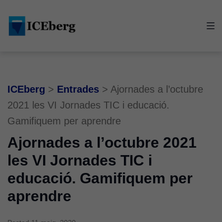
Skip
Skip
Skip
to
to
to
main
content
footer
navigation
ICEberg
>
Entrades
>
Ajornades a l’octubre
2021 les VI Jornades TIC i educació.
Gamifiquem per aprendre
Ajornades a l’octubre 2021
les VI Jornades TIC i
educació. Gamifiquem per
aprendre