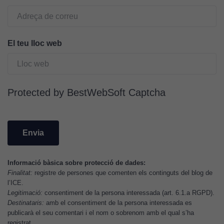
Cookies
d'anàlisi
Utilitzem
El teu lloc web
cookies de
Google
Analytics
per tal que
Protected by BestWebSoft Captcha
puguem
millorar la
funcionalitat
i l'estructura
del lloc
web, en
Informació bàsica sobre protecció de dades:
funció de
Finalitat:
registre de persones que comenten els continguts del blog de
com aquest
l’ICE.
lloc web
Legitimació:
consentiment de la persona interessada (art. 6.1.a RGPD).
s'utilitzi.
Destinataris:
amb el consentiment de la persona interessada es
publicarà el seu comentari i el nom o sobrenom amb el qual s’ha
registrat.