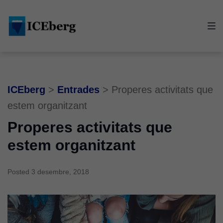
Skip
Skip
Skip
to
to
to
main
content
footer
navigation
ICEberg
>
Entrades
>
Properes activitats que
estem organitzant
Properes activitats que
estem organitzant
Posted
3 desembre, 2018