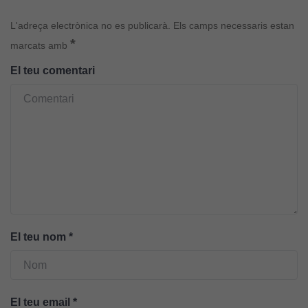
L'adreça electrònica no es publicarà.
Els camps necessaris estan
*
marcats amb
El teu comentari
Cookies
tècniques
Aquestes
cookies no
són
opcionals.
Són
necessàries
El teu nom
*
perquè el
lloc web
funcioni.
El teu email
*