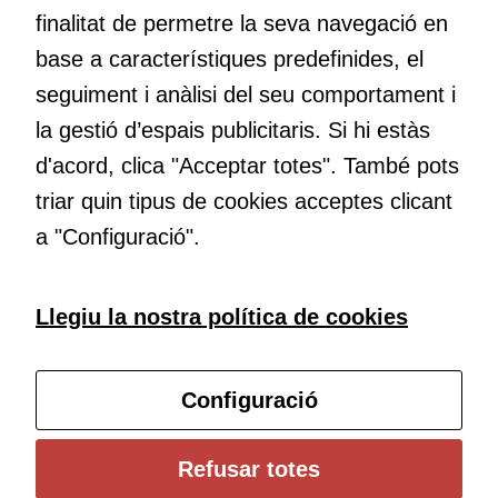
Per a oferir
finalitat de permetre la seva navegació en
continguts
base a característiques predefinides, el
publicitaris
Educació
seguiment i anàlisi del seu comportament i
relacionats
Com deia Josep Pallach, l’educació és una palanca per a la
amb els
la gestió d’espais publicitaris. Si hi estàs
transformació. Volem contribuir a millorar-la impulsant
interessos de
d'acord, clica "Acceptar totes". També pots
metodologies docents actives i ambients d’aprenentatge
l'usuari, bé
dinàmics.
directament,
triar quin tipus de cookies acceptes clicant
bé per mitjà
a "Configuració".
de tercers
(“adservers”).
Compartir els
Subscriu-te al butlletí
Llegiu la nostra política de cookies
vostres
interessos i
Configura les cookies
comportament
Configuració
mentre
navegueu,
permet més
Universitat de Girona
Refusar totes
contingut i
Institut de Ciències de l’Educació Josep Pallach (ICE)