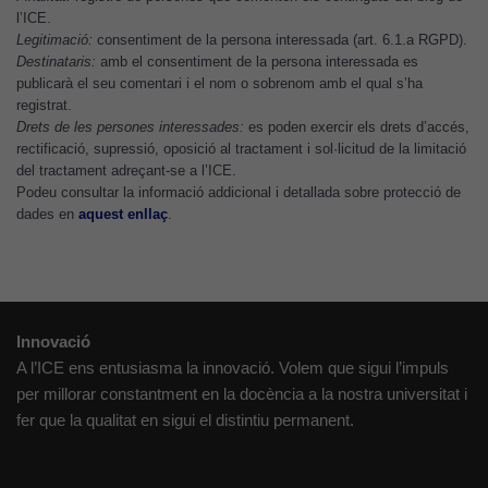
l’ICE.
puguem
Legitimació:
consentiment de la persona interessada (art. 6.1.a RGPD).
millorar la
Destinataris:
amb el consentiment de la persona interessada es
funcionalitat
publicarà el seu comentari i el nom o sobrenom amb el qual s’ha
i l'estructura
registrat.
del lloc
Drets de les persones interessades:
es poden exercir els drets d’accés,
web, en
rectificació, supressió, oposició al tractament i sol·licitud de la limitació
del tractament adreçant-se a l’ICE.
funció de
Podeu consultar la informació addicional i detallada sobre protecció de
com aquest
dades en
aquest enllaç
.
lloc web
s'utilitzi.
Cookies
Innovació
d'experiència
A l’ICE ens entusiasma la innovació. Volem que sigui l’impuls
Per tal que el
per millorar constantment en la docència a la nostra universitat i
nostre lloc web
fer que la qualitat en sigui el distintiu permanent.
tingui el millor
rendiment
possible durant