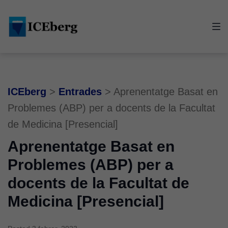
Skip
Skip
Skip
to
to
to
main
content
footer
navigation
ICEberg
>
Entrades
>
Aprenentatge Basat en
Problemes (ABP) per a docents de la Facultat
de Medicina [Presencial]
Aprenentatge Basat en
Problemes (ABP) per a
docents de la Facultat de
Medicina [Presencial]