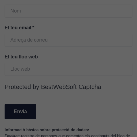
Cookies
tècniques
Aquestes
cookies no
El teu email
*
són
opcionals.
Són
necessàries
El teu lloc web
perquè el
lloc web
funcioni.
Protected by BestWebSoft Captcha
Cookies
d'anàlisi
Utilitzem
cookies de
Google
Analytics
Informació bàsica sobre protecció de dades:
per tal que
Finalitat:
registre de persones que comenten els continguts del blog de