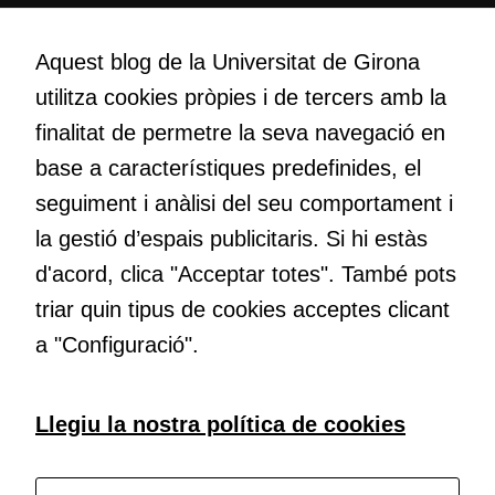
la vostra visita.
Creativitat
Si rebutgeu
Volem crear espais de reflexió i de debat, espais on qüestionar-
Aquest blog de la Universitat de Girona
aquestes
nos el que estem fent, atrevir-nos a pensar noves i millors
cookies,
utilitza cookies pròpies i de tercers amb la
maneres de fer-ho i generar plegats idees innovadores.
algunes
finalitat de permetre la seva navegació en
funcionalitats
base a característiques predefinides, el
desapareixeran
del lloc web.
Educació
seguiment i anàlisi del seu comportament i
Com deia Josep Pallach, l’educació és una palanca per a la
la gestió d’espais publicitaris. Si hi estàs
transformació. Volem contribuir a millorar-la impulsant
Cookies de
d'acord, clica "Acceptar totes". També pots
metodologies docents actives i ambients d’aprenentatge
màrqueting
dinàmics.
triar quin tipus de cookies acceptes clicant
Per a oferir
a "Configuració".
continguts
publicitaris
relacionats
Subscriu-te al butlletí
Llegiu la nostra política de cookies
amb els
interessos de
l'usuari, bé
Configura les cookies