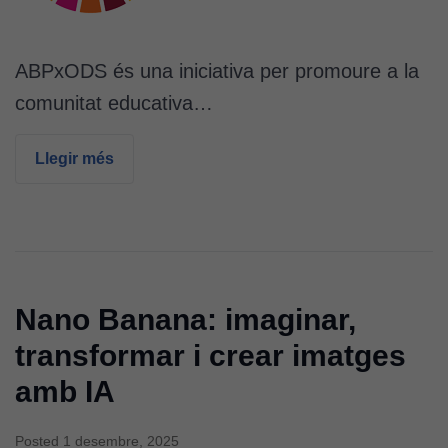
interessos i
comportament
mentre
ABPxODS és una iniciativa per promoure a la
navegueu,
comunitat educativa…
permet més
contingut i
ofertes
Llegir més
personalitzats.
Necessàries
per a
continguts
incrustats com
YouTube,
Nano Banana: imaginar,
Genially, etc...
transformar i crear imatges
amb IA
Posted
1 desembre, 2025