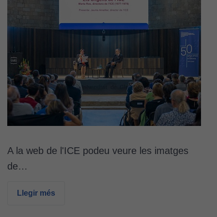
web, en
funció de
com aquest
lloc web
s'utilitzi.
Cookies
d'experiència
Per tal que el
nostre lloc web
tingui el millor
rendiment
A la web de l'ICE podeu veure les imatges
possible durant
la vostra visita.
de…
Si rebutgeu
aquestes
Llegir més
cookies,
algunes