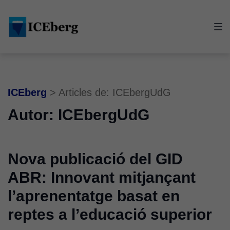
Skip
Skip
Skip
to
to
to
main
content
footer
navigation
ICEberg
>
Articles de: ICEbergUdG
Autor:
ICEbergUdG
Nova publicació del GID
ABR: Innovant mitjançant
l’aprenentatge basat en
reptes a l’educació superior