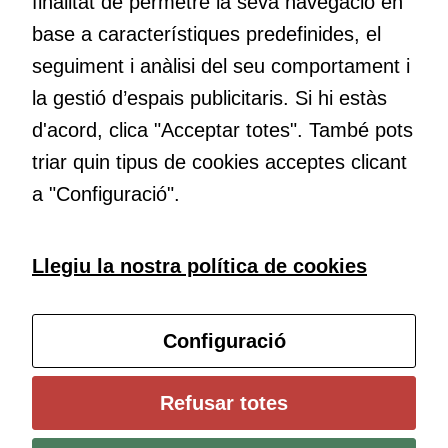
finalitat de permetre la seva navegació en
base a característiques predefinides, el
Educació
seguiment i anàlisi del seu comportament i
Com deia Josep Pallach, l’educació és una palanca per a la
la gestió d’espais publicitaris. Si hi estàs
transformació. Volem contribuir a millorar-la impulsant
d'acord, clica "Acceptar totes". També pots
metodologies docents actives i ambients d’aprenentatge
dinàmics.
triar quin tipus de cookies acceptes clicant
a "Configuració".
Subscriu-te al butlletí
Llegiu la nostra política de cookies
Configura les cookies
Configuració
Universitat de Girona
Refusar totes
Institut de Ciències de l’Educació Josep Pallach (ICE)
Política de cookies
Avís legal i protecció de dades
Contacte