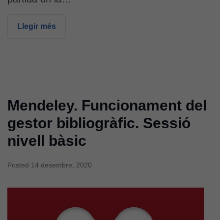
(“adservers”).
Compartir els
Llegir més
vostres
interessos i
comportament
mentre
navegueu,
permet més
contingut i
Mendeley. Funcionament del
ofertes
gestor bibliogràfic. Sessió
personalitzats.
Necessàries
nivell bàsic
per a
continguts
incrustats com
Posted
14 desembre, 2020
YouTube,
Genially, etc...