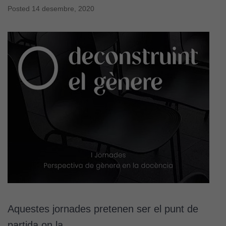
aquestes
Posted
14 desembre, 2020
cookies,
algunes
funcionalitats
desapareixeran
del lloc web.
Cookies de
màrqueting
Per a oferir
continguts
publicitaris
relacionats
amb els
interessos de
l'usuari, bé
directament,
Aquestes jornades pretenen ser el punt de
bé per mitjà
de tercers
partida on la…