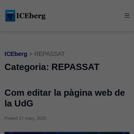
Skip
Skip
Skip
to
to
to
main
content
footer
navigation
ICEberg
>
REPASSAT
Categoria:
REPASSAT
Com editar la pàgina web de
la UdG
Posted
17 març, 2025