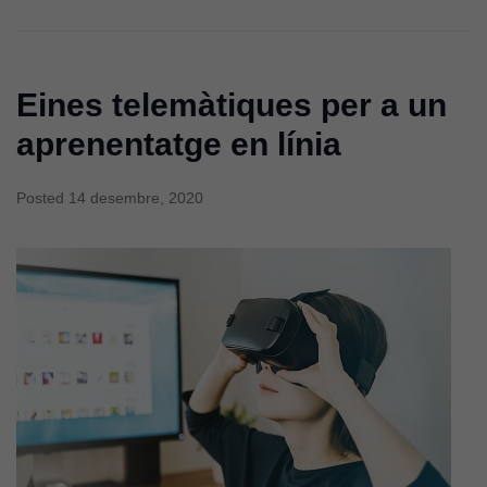
cookies no
són
opcionals.
Són
Eines telemàtiques per a un
necessàries
aprenentatge en línia
perquè el
lloc web
funcioni.
Posted
14 desembre, 2020
Cookies
d'anàlisi
Utilitzem
cookies de
Google
Analytics
per tal que
puguem
millorar la