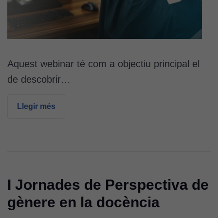
funcionalitat
i l'estructura
del lloc
web, en
funció de
com aquest
Aquest webinar té com a objectiu principal el
lloc web
de descobrir…
s'utilitzi.
Llegir més
Cookies
d'experiència
Per tal que el
nostre lloc web
tingui el millor
rendiment
I Jornades de Perspectiva de
possible durant
la vostra visita.
gènere en la docència
Si rebutgeu