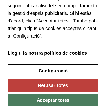
cookies,
Educació
seguiment i anàlisi del seu comportament i
algunes
Com deia Josep Pallach, l’educació és una palanca per a la
funcionalitats
la gestió d’espais publicitaris. Si hi estàs
transformació. Volem contribuir a millorar-la impulsant
desapareixeran
d'acord, clica "Acceptar totes". També pots
metodologies docents actives i ambients d’aprenentatge
del lloc web.
dinàmics.
triar quin tipus de cookies acceptes clicant
a "Configuració".
Cookies de
màrqueting
Per a oferir
Subscriu-te al butlletí
Llegiu la nostra política de cookies
continguts
publicitaris
Configura les cookies
relacionats
Configuració
amb els
interessos de
l'usuari, bé
Universitat de Girona
Refusar totes
directament,
Institut de Ciències de l’Educació Josep Pallach (ICE)
bé per mitjà
Política de cookies
Avís legal i protecció de dades
Contacte
de tercers
Acceptar totes
(“adservers”).