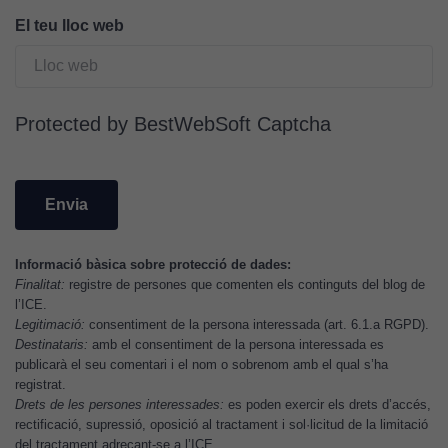
són
El teu lloc web
opcionals.
Són
necessàries
perquè el
Protected by BestWebSoft Captcha
lloc web
funcioni.
Cookies
d'anàlisi
Informació bàsica sobre protecció de dades:
Utilitzem
Finalitat:
registre de persones que comenten els continguts del blog de
cookies de
l’ICE.
Google
Legitimació:
consentiment de la persona interessada (art. 6.1.a RGPD).
Analytics
Destinataris:
amb el consentiment de la persona interessada es
per tal que
publicarà el seu comentari i el nom o sobrenom amb el qual s’ha
registrat.
puguem
Drets de les persones interessades:
es poden exercir els drets d’accés,
millorar la
rectificació, supressió, oposició al tractament i sol·licitud de la limitació
funcionalitat
del tractament adreçant-se a l’ICE.