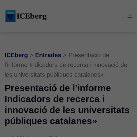
Skip
Skip
Skip
to
to
to
main
content
footer
navigation
ICEberg
>
Entrades
>
Presentació de
l’informe Indicadors de recerca i innovació de
les universitats públiques catalanes»
Presentació de l’informe
Indicadors de recerca i
innovació de les universitats
públiques catalanes»