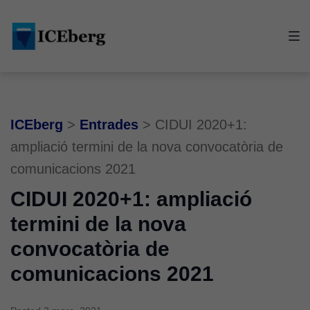
Skip
Skip
Skip
to
to
to
main
content
footer
navigation
ICEberg
>
Entrades
>
CIDUI 2020+1:
ampliació termini de la nova convocatòria de
comunicacions 2021
CIDUI 2020+1: ampliació
termini de la nova
convocatòria de
comunicacions 2021