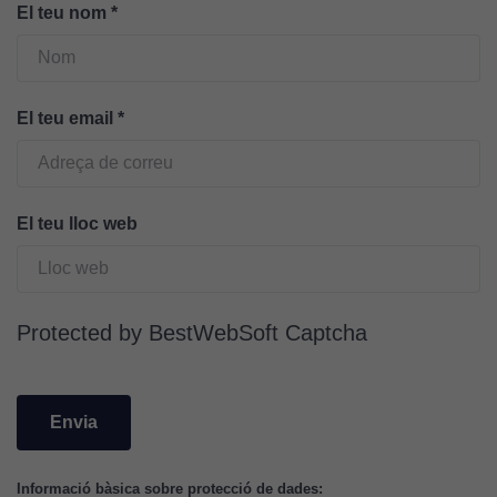
Cookies
El teu nom
*
tècniques
Aquestes
cookies no
són
El teu email
*
opcionals.
Són
necessàries
perquè el
El teu lloc web
lloc web
funcioni.
Protected by BestWebSoft Captcha
Cookies
d'anàlisi
Utilitzem
cookies de
Google
Analytics
Informació bàsica sobre protecció de dades: