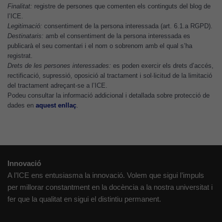
per tal que
Finalitat:
registre de persones que comenten els continguts del blog de
puguem
l’ICE.
millorar la
Legitimació:
consentiment de la persona interessada (art. 6.1.a RGPD).
Destinataris:
amb el consentiment de la persona interessada es
funcionalitat
publicarà el seu comentari i el nom o sobrenom amb el qual s’ha
i l'estructura
registrat.
del lloc
Drets de les persones interessades:
es poden exercir els drets d’accés,
web, en
rectificació, supressió, oposició al tractament i sol·licitud de la limitació
funció de
del tractament adreçant-se a l’ICE.
com aquest
Podeu consultar la informació addicional i detallada sobre protecció de
lloc web
dades en
aquest enllaç
.
s'utilitzi.
Cookies
d'experiència
Innovació
Per tal que el
A l’ICE ens entusiasma la innovació. Volem que sigui l’impuls
nostre lloc web
per millorar constantment en la docència a la nostra universitat i
tingui el millor
fer que la qualitat en sigui el distintiu permanent.
rendiment
possible durant