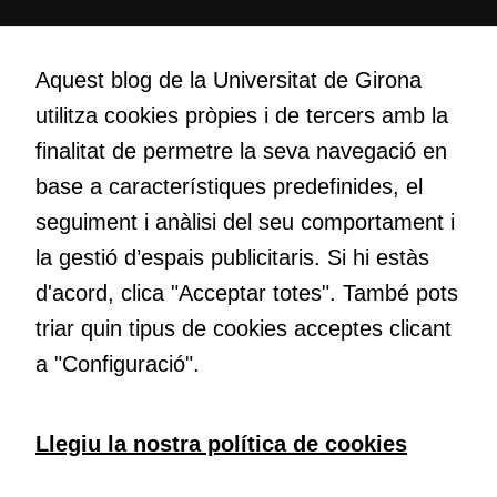
la vostra visita.
Creativitat
Si rebutgeu
Volem crear espais de reflexió i de debat, espais on qüestionar-
aquestes
Aquest blog de la Universitat de Girona
nos el que estem fent, atrevir-nos a pensar noves i millors
cookies,
utilitza cookies pròpies i de tercers amb la
maneres de fer-ho i generar plegats idees innovadores.
algunes
finalitat de permetre la seva navegació en
funcionalitats
desapareixeran
base a característiques predefinides, el
del lloc web.
Educació
seguiment i anàlisi del seu comportament i
Com deia Josep Pallach, l’educació és una palanca per a la
la gestió d’espais publicitaris. Si hi estàs
transformació. Volem contribuir a millorar-la impulsant
Cookies de
d'acord, clica "Acceptar totes". També pots
metodologies docents actives i ambients d’aprenentatge
màrqueting
dinàmics.
triar quin tipus de cookies acceptes clicant
Per a oferir
continguts
a "Configuració".
publicitaris
relacionats
amb els
Subscriu-te al butlletí
Llegiu la nostra política de cookies
interessos de
l'usuari, bé
Configura les cookies