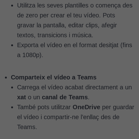
Utilitza les seves plantilles o comença des
de zero per crear el teu vídeo. Pots
gravar la pantalla, editar clips, afegir
textos, transicions i música.
Exporta el vídeo en el format desitjat (fins
Cookies
a 1080p).
tècniques
Aquestes
cookies no
Comparteix el vídeo a Teams
són
opcionals.
Carrega el vídeo acabat directament a un
Són
xat
o un
canal de Teams
.
necessàries
També pots utilitzar
OneDrive
per guardar
perquè el
lloc web
el vídeo i compartir-ne l’enllaç des de
funcioni.
Teams.