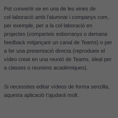
Cookies
Pot convertir-se en una de les eines de
d'anàlisi
Utilitzem
col·laboració amb l’alumnat i companys com,
cookies de
per exemple, per a la col·laboració en
Google
projectes (comparteix esborranys o demana
Analytics
per tal que
feedback mitjançant un canal de Teams) o per
puguem
a fer una presentació directa (reprodueix el
millorar la
funcionalitat
vídeo creat en una reunió de Teams, ideal per
i l'estructura
a classes o reunions acadèmiques).
del lloc
web, en
funció de
Si necessites editar vídeos de forma senzilla,
com aquest
aquesta aplicació t’ajudarà molt.
lloc web
s'utilitzi.