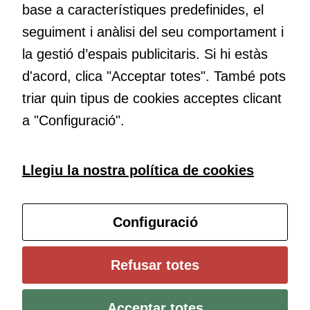
base a característiques predefinides, el
Educació
seguiment i anàlisi del seu comportament i
Com deia Josep Pallach, l’educació és una palanca per a la
la gestió d’espais publicitaris. Si hi estàs
transformació. Volem contribuir a millorar-la impulsant
d'acord, clica "Acceptar totes". També pots
metodologies docents actives i ambients d’aprenentatge
dinàmics.
triar quin tipus de cookies acceptes clicant
a "Configuració".
Subscriu-te al butlletí
Llegiu la nostra política de cookies
Configura les cookies
Configuració
Universitat de Girona
Refusar totes
Institut de Ciències de l’Educació Josep Pallach (ICE)
Política de cookies
Avís legal i protecció de dades
Contacte
Acceptar totes