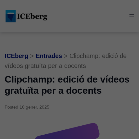
Skip
Skip
Skip
to
to
to
main
content
footer
navigation
ICEberg
>
Entrades
>
Clipchamp: edició de
vídeos gratuïta per a docents
Clipchamp: edició de vídeos
gratuïta per a docents
Posted
10 gener, 2025