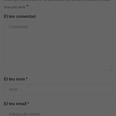
continguts
*
marcats amb
publicitaris
El teu comentari
relacionats
amb els
interessos de
l'usuari, bé
directament,
bé per mitjà
de tercers
(“adservers”).
Compartir els
vostres
interessos i
El teu nom
*
comportament
mentre
navegueu,
permet més
El teu email
*
contingut i
ofertes