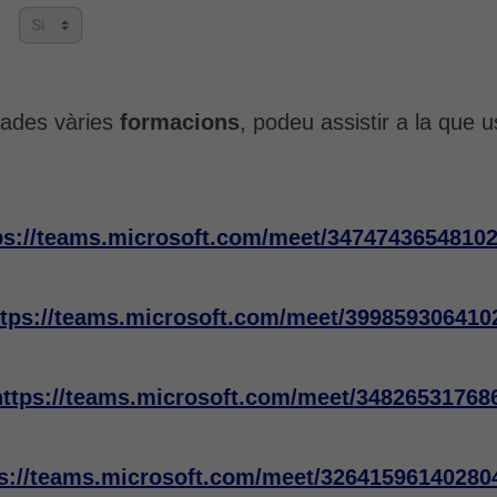
mades vàries
formacions
, podeu assistir a la que u
ps://teams.microsoft.com/meet/34747436548
ttps://teams.microsoft.com/meet/3998593064
https://teams.microsoft.com/meet/348265317
ps://teams.microsoft.com/meet/326415961402