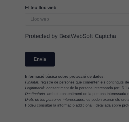
El teu lloc web
Protected by BestWebSoft Captcha
Informació bàsica sobre protecció de dades:
Finalitat:
registre de persones que comenten els continguts del
Legitimació:
consentiment de la persona interessada (art. 6.1
Destinataris:
amb el consentiment de la persona interessada es
Drets de les persones interessades:
es poden exercir els drets 
Podeu consultar la informació addicional i detallada sobre pr