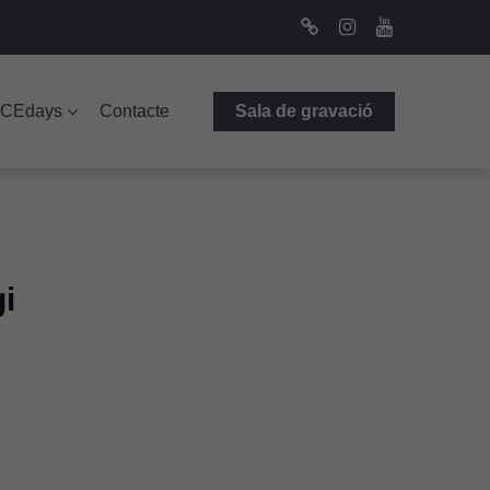
Bluesky
Instagram
Youtube
ICEdays
Contacte
Sala de gravació
i