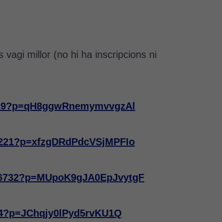
s vagi millor (no hi ha inscripcions ni
1029?p=qH8ggwRnemymvvgzAl
10221?p=xfzgDRdPdcVSjMPFIo
686732?p=MUpoK9gJA0EpJvytgF
804?p=JChqjy0lPyd5rvKU1Q