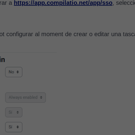
rar a
https://app.compilatio.net/app/sso
, selecc
pot configurar al moment de crear o editar una tas