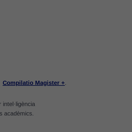
és
Compilatio Magister +
.
intel·ligència
alls acadèmics.