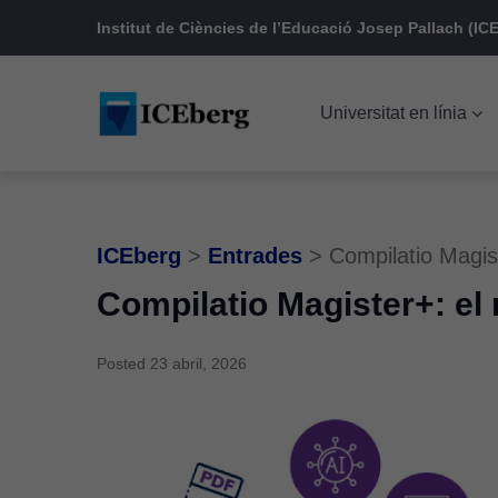
Skip
Skip
Skip
Institut de Ciències de l’Educació Josep Pallach (ICE
to
to
to
main
content
footer
Universitat en línia
navigation
ICEberg
>
Entrades
>
Compilatio Magis
Compilatio Magister+: el 
Posted
23 abril, 2026