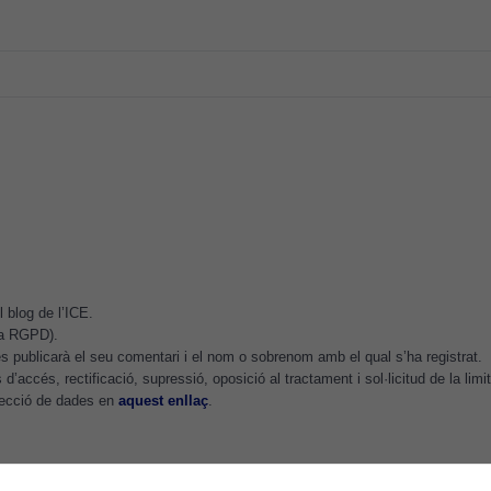
Analytics
per tal que
puguem
millorar la
funcionalitat
i l'estructura
del lloc
web, en
funció de
com aquest
lloc web
s'utilitzi.
 blog de l’ICE.
.a RGPD).
 publicarà el seu comentari i el nom o sobrenom amb el qual s’ha registrat.
Cookies
d’accés, rectificació, supressió, oposició al tractament i sol·licitud de la lim
d'experiència
otecció de dades en
aquest enllaç
.
Per tal que el
nostre lloc web
tingui el millor