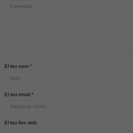
d'anàlisi
Utilitzem
cookies de
Google
Analytics
per tal que
puguem
millorar la
funcionalitat
i l'estructura
El teu nom
*
del lloc
web, en
funció de
com aquest
El teu email
*
lloc web
s'utilitzi.
El teu lloc web
Cookies