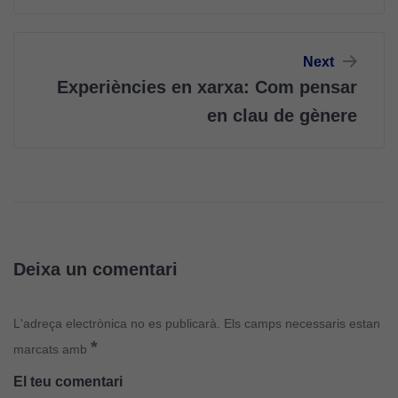
Next
Experiències en xarxa: Com pensar
en clau de gènere
Cookies
tècniques
Aquestes
cookies no
són
opcionals.
Són
necessàries
Deixa un comentari
perquè el
lloc web
funcioni.
L'adreça electrònica no es publicarà.
Els camps necessaris estan
*
marcats amb
El teu comentari
Cookies