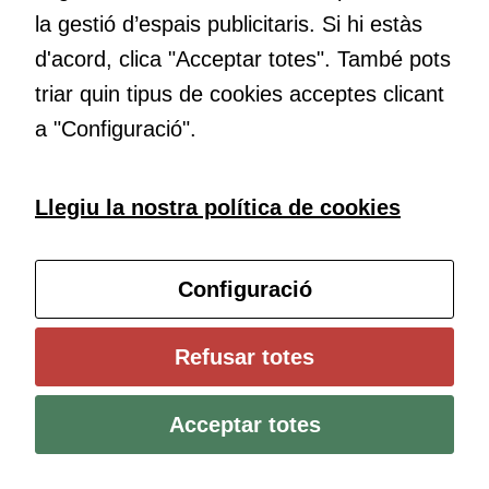
Necessàries
transformació. Volem contribuir a millorar-la impulsant
la gestió d’espais publicitaris. Si hi estàs
per a
metodologies docents actives i ambients d’aprenentatge
continguts
d'acord, clica "Acceptar totes". També pots
dinàmics.
incrustats com
triar quin tipus de cookies acceptes clicant
YouTube,
a "Configuració".
Genially, etc...
Subscriu-te al butlletí
Llegiu la nostra política de cookies
Configura les cookies
Configuració
Universitat de Girona
Refusar totes
Institut de Ciències de l’Educació Josep Pallach (ICE)
Política de cookies
Avís legal i protecció de dades
Contacte
Acceptar totes
Bluesky
Instagram
Youtube