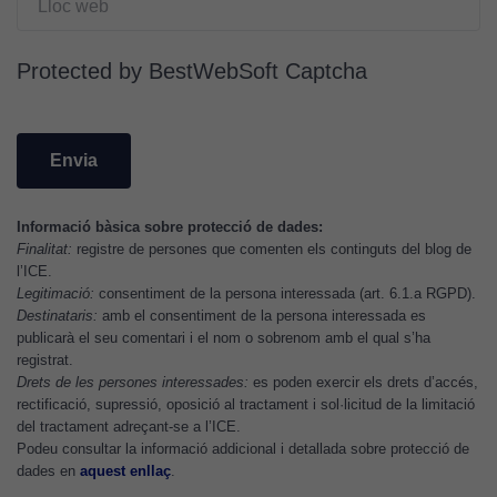
d'experiència
Per tal que el
nostre lloc web
Protected by BestWebSoft Captcha
tingui el millor
rendiment
possible durant
la vostra visita.
Si rebutgeu
aquestes
Informació bàsica sobre protecció de dades:
cookies,
Finalitat:
registre de persones que comenten els continguts del blog de
algunes
l’ICE.
funcionalitats
Legitimació:
consentiment de la persona interessada (art. 6.1.a RGPD).
desapareixeran
Destinataris:
amb el consentiment de la persona interessada es
del lloc web.
publicarà el seu comentari i el nom o sobrenom amb el qual s’ha
registrat.
Drets de les persones interessades:
es poden exercir els drets d’accés,
rectificació, supressió, oposició al tractament i sol·licitud de la limitació
Cookies de
del tractament adreçant-se a l’ICE.
màrqueting
Podeu consultar la informació addicional i detallada sobre protecció de
Per a oferir
dades en
aquest enllaç
.
continguts