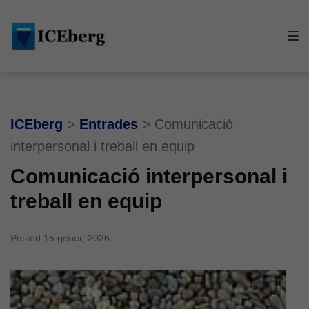
Skip
Skip
Skip
to
to
to
main
content
footer
navigation
ICEberg
>
Entrades
>
Comunicació
interpersonal i treball en equip
Comunicació interpersonal i
treball en equip
Posted
15 gener, 2026