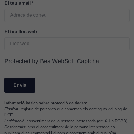
El teu email
*
Aquestes
cookies no
són
opcionals.
Són
El teu lloc web
necessàries
perquè el
lloc web
funcioni.
Protected by BestWebSoft Captcha
Cookies
d'anàlisi
Utilitzem
cookies de
Informació bàsica sobre protecció de dades:
Google
Finalitat:
registre de persones que comenten els continguts del blog de
Analytics
l’ICE.
per tal que
Legitimació:
consentiment de la persona interessada (art. 6.1.a RGPD).
Destinataris:
amb el consentiment de la persona interessada es
puguem
publicarà el seu comentari i el nom o sobrenom amb el qual s’ha