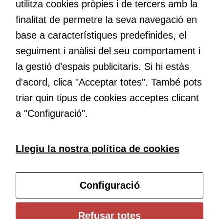
utilitza cookies pròpies i de tercers amb la
maneres de fer-ho i generar plegats idees innovadores.
aquestes
finalitat de permetre la seva navegació en
cookies,
algunes
base a característiques predefinides, el
funcionalitats
Educació
seguiment i anàlisi del seu comportament i
desapareixeran
Com deia Josep Pallach, l’educació és una palanca per a la
del lloc web.
la gestió d’espais publicitaris. Si hi estàs
transformació. Volem contribuir a millorar-la impulsant
d'acord, clica "Acceptar totes". També pots
metodologies docents actives i ambients d’aprenentatge
dinàmics.
triar quin tipus de cookies acceptes clicant
Cookies de
màrqueting
a "Configuració".
Per a oferir
continguts
publicitaris
Subscriu-te al butlletí
Llegiu la nostra política de cookies
relacionats
amb els
Configura les cookies
interessos de
Configuració
l'usuari, bé
directament,
bé per mitjà
Universitat de Girona
Refusar totes