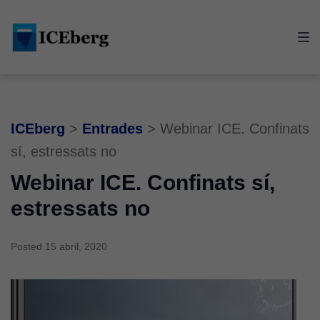
Skip
Skip
Skip
to
to
to
main
content
footer
navigation
ICEberg
>
Entrades
>
Webinar ICE. Confinats
sí, estressats no
Webinar ICE. Confinats sí,
estressats no
Posted
15 abril, 2020