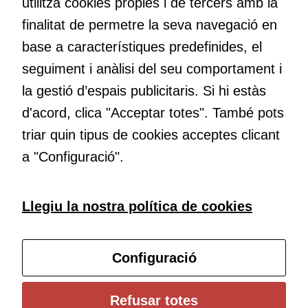
màrqueting
utilitza cookies pròpies i de tercers amb la
maneres de fer-ho i generar plegats idees innovadores.
Per a oferir
finalitat de permetre la seva navegació en
continguts
base a característiques predefinides, el
publicitaris
Educació
relacionats
seguiment i anàlisi del seu comportament i
amb els
Com deia Josep Pallach, l’educació és una palanca per a la
la gestió d’espais publicitaris. Si hi estàs
interessos de
transformació. Volem contribuir a millorar-la impulsant
d'acord, clica "Acceptar totes". També pots
l'usuari, bé
metodologies docents actives i ambients d’aprenentatge
directament,
dinàmics.
triar quin tipus de cookies acceptes clicant
bé per mitjà
a "Configuració".
de tercers
(“adservers”).
Compartir els
Subscriu-te al butlletí
Llegiu la nostra política de cookies
vostres
interessos i
Configura les cookies
comportament
mentre
Configuració
navegueu,
permet més
Universitat de Girona
Refusar totes
contingut i