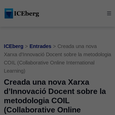
Skip
Skip
Skip
to
to
to
main
content
footer
navigation
ICEberg
>
Entrades
>
Creada una nova
Xarxa d’Innovació Docent sobre la metodologia
COIL (Collaborative Online International
Learning)
Creada una nova Xarxa
d’Innovació Docent sobre la
metodologia COIL
(Collaborative Online