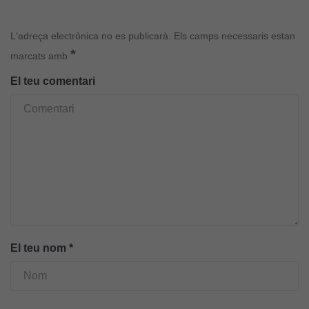
L'adreça electrònica no es publicarà.
Els camps necessaris estan
*
marcats amb
El teu comentari
Cookies
tècniques
Aquestes
cookies no
són
opcionals.
Són
necessàries
El teu nom
*
perquè el
lloc web
funcioni.