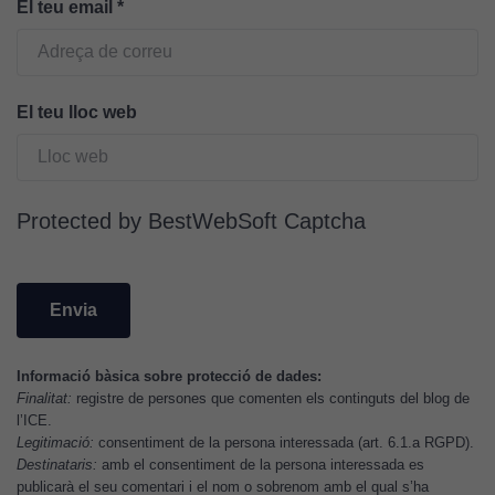
El teu email
*
Cookies
d'anàlisi
Utilitzem
El teu lloc web
cookies de
Google
Analytics
per tal que
Protected by BestWebSoft Captcha
puguem
millorar la
funcionalitat
i l'estructura
del lloc
web, en
funció de
Informació bàsica sobre protecció de dades:
Finalitat:
registre de persones que comenten els continguts del blog de
com aquest
l’ICE.
lloc web
Legitimació:
consentiment de la persona interessada (art. 6.1.a RGPD).
s'utilitzi.
Destinataris:
amb el consentiment de la persona interessada es
publicarà el seu comentari i el nom o sobrenom amb el qual s’ha