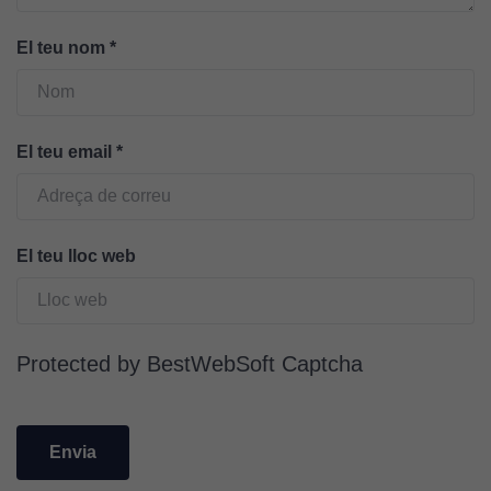
lloc web
funcioni.
El teu nom
*
Cookies
d'anàlisi
El teu email
*
Utilitzem
cookies de
Google
Analytics
El teu lloc web
per tal que
puguem
millorar la
funcionalitat
Protected by BestWebSoft Captcha
i l'estructura
del lloc
web, en
funció de
com aquest