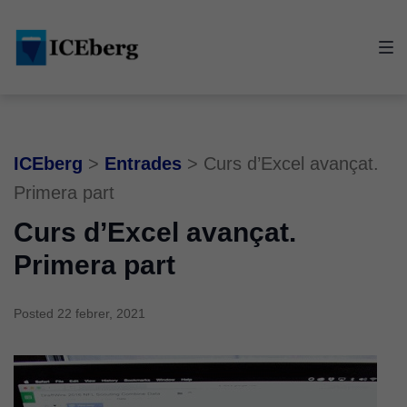
Skip
Skip
Skip
to
to
to
main
content
footer
navigation
ICEberg
>
Entrades
>
Curs d’Excel avançat.
Primera part
Curs d’Excel avançat.
Primera part
Posted
22 febrer, 2021