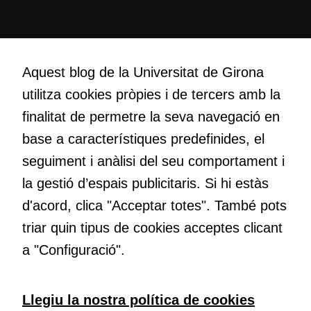
Cookies de
màrqueting
Creativitat
Per a oferir
Volem crear espais de reflexió i de debat, espais on qüestionar-
Aquest blog de la Universitat de Girona
continguts
nos el que estem fent, atrevir-nos a pensar noves i millors
utilitza cookies pròpies i de tercers amb la
publicitaris
maneres de fer-ho i generar plegats idees innovadores.
relacionats
finalitat de permetre la seva navegació en
amb els
base a característiques predefinides, el
interessos de
Educació
l'usuari, bé
seguiment i anàlisi del seu comportament i
Com deia Josep Pallach, l’educació és una palanca per a la
directament,
la gestió d’espais publicitaris. Si hi estàs
transformació. Volem contribuir a millorar-la impulsant
bé per mitjà
d'acord, clica "Acceptar totes". També pots
metodologies docents actives i ambients d’aprenentatge
de tercers
(“adservers”).
dinàmics.
triar quin tipus de cookies acceptes clicant
Compartir els
a "Configuració".
vostres
interessos i
comportament
Subscriu-te al butlletí
Llegiu la nostra política de cookies
mentre