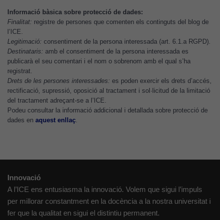
lloc web
Informació bàsica sobre protecció de dades:
s'utilitzi.
Finalitat:
registre de persones que comenten els continguts del blog de
l’ICE.
Legitimació:
consentiment de la persona interessada (art. 6.1.a RGPD).
Cookies
Destinataris:
amb el consentiment de la persona interessada es
d'experiència
publicarà el seu comentari i el nom o sobrenom amb el qual s’ha
Per tal que el
registrat.
Drets de les persones interessades:
es poden exercir els drets d’accés,
nostre lloc web
rectificació, supressió, oposició al tractament i sol·licitud de la limitació
tingui el millor
del tractament adreçant-se a l’ICE.
rendiment
Podeu consultar la informació addicional i detallada sobre protecció de
possible durant
dades en
aquest enllaç
.
la vostra visita.
Si rebutgeu
aquestes
cookies,
algunes
Innovació
funcionalitats
A l’ICE ens entusiasma la innovació. Volem que sigui l’impuls
desapareixeran
per millorar constantment en la docència a la nostra universitat i
del lloc web.
fer que la qualitat en sigui el distintiu permanent.