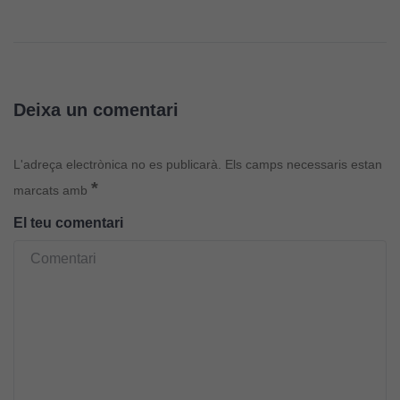
Deixa un comentari
L'adreça electrònica no es publicarà.
Els camps necessaris estan
*
marcats amb
El teu comentari
Cookies
tècniques
Aquestes
cookies no
són
opcionals.
Són
necessàries
perquè el