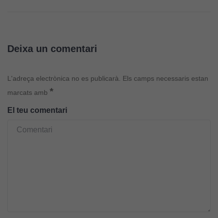
Deixa un comentari
L'adreça electrònica no es publicarà.
Els camps necessaris estan
*
marcats amb
El teu comentari
Cookies
tècniques
Aquestes
cookies no
són
opcionals.
Són
necessàries
perquè el