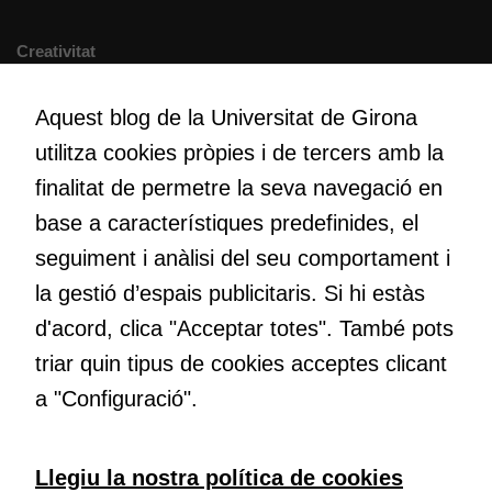
Cookies de
Creativitat
màrqueting
Volem crear espais de reflexió i de debat, espais on qüestionar-
Per a oferir
nos el que estem fent, atrevir-nos a pensar noves i millors
Aquest blog de la Universitat de Girona
continguts
maneres de fer-ho i generar plegats idees innovadores.
utilitza cookies pròpies i de tercers amb la
publicitaris
relacionats
finalitat de permetre la seva navegació en
amb els
base a característiques predefinides, el
Educació
interessos de
Com deia Josep Pallach, l’educació és una palanca per a la
l'usuari, bé
seguiment i anàlisi del seu comportament i
transformació. Volem contribuir a millorar-la impulsant
directament,
la gestió d’espais publicitaris. Si hi estàs
metodologies docents actives i ambients d’aprenentatge
bé per mitjà
d'acord, clica "Acceptar totes". També pots
dinàmics.
de tercers
(“adservers”).
triar quin tipus de cookies acceptes clicant
Compartir els
a "Configuració".
vostres
interessos i
comportament
Subscriu-te al butlletí
Llegiu la nostra política de cookies
mentre