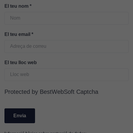
lloc web
El teu nom
*
funcioni.
Cookies
El teu email
*
d'anàlisi
Utilitzem
cookies de
Google
El teu lloc web
Analytics
per tal que
puguem
millorar la
Protected by BestWebSoft Captcha
funcionalitat
i l'estructura
del lloc
web, en
funció de
com aquest