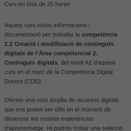
Curs en línia de 25 hores
Cookies
d'experiència
Aquest curs inclou informacions i
Per tal que el
documentació per treballar la
competència
nostre lloc web
2.2 Creació i modificació de continguts
tingui el millor
rendiment
digitals de l’Àrea competencial 2.
possible durant
Continguts digitals
, del nivell A2 d’aquest
la vostra visita.
Si rebutgeu
curs en el marc de la Competència Digital
aquestes
Docent (CDD).
cookies,
algunes
funcionalitats
Ofereix una visió àmplia de recursos digitals
desapareixeran
que ens poden ser útils en el moment de
del lloc web.
dissenyar les nostres experiències
d’aprenentatge. Hi podràs trobar una selecció