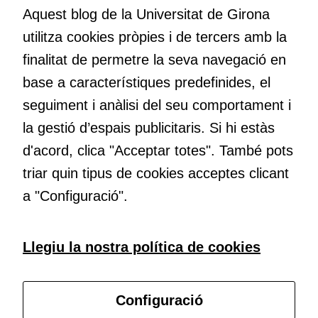
nos el que estem fent, atrevir-nos a pensar noves i millors
Aquest blog de la Universitat de Girona
maneres de fer-ho i generar plegats idees innovadores.
utilitza cookies pròpies i de tercers amb la
finalitat de permetre la seva navegació en
base a característiques predefinides, el
Educació
Com deia Josep Pallach, l’educació és una palanca per a la
seguiment i anàlisi del seu comportament i
transformació. Volem contribuir a millorar-la impulsant
la gestió d’espais publicitaris. Si hi estàs
metodologies docents actives i ambients d’aprenentatge
d'acord, clica "Acceptar totes". També pots
dinàmics.
triar quin tipus de cookies acceptes clicant
a "Configuració".
Subscriu-te al butlletí
Llegiu la nostra política de cookies
Configura les cookies
Configuració