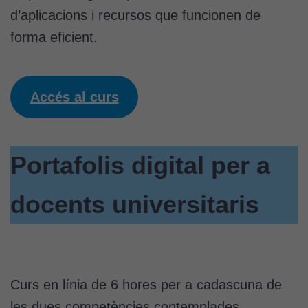
Cookies de
d’aplicacions i recursos que funcionen de
màrqueting
Per a oferir
forma eficient.
continguts
publicitaris
relacionats
Accés al curs
amb els
interessos de
l'usuari, bé
directament,
Portafolis digital per a
bé per mitjà
de tercers
(“adservers”).
docents universitaris
Compartir els
vostres
interessos i
comportament
mentre
Curs en línia de 6 hores per a cadascuna de
navegueu,
permet més
les dues competències contemplades