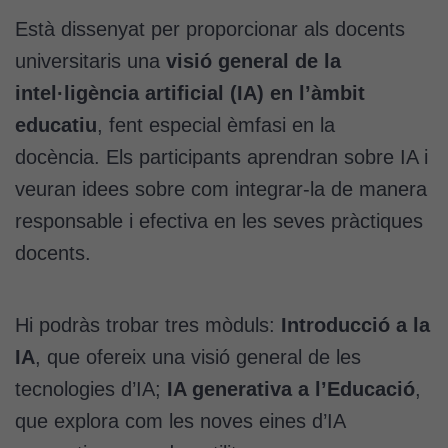
Està dissenyat per proporcionar als docents
universitaris una
visió general de la
intel·ligència artificial (IA) en l’àmbit
educatiu
, fent especial èmfasi en la
docència. Els participants aprendran sobre IA i
veuran idees sobre com integrar-la de manera
Cookies
responsable i efectiva en les seves pràctiques
tècniques
docents.
Aquestes
cookies no
són
Hi podràs trobar tres mòduls:
Introducció a la
opcionals.
Són
IA
, que ofereix una visió general de les
necessàries
tecnologies d’IA;
IA generativa a l’Educació
,
perquè el
lloc web
que explora com les noves eines d’IA
funcioni.