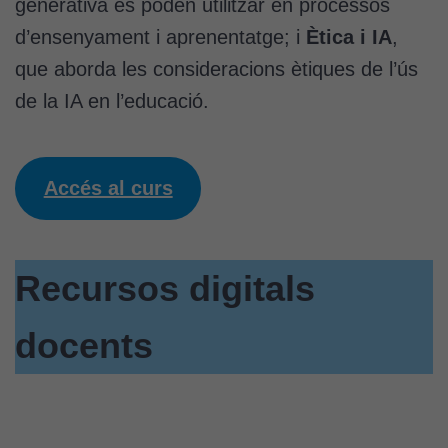
generativa es poden utilitzar en processos
d’ensenyament i aprenentatge; i
Ètica i IA
,
Cookies
que aborda les consideracions ètiques de l’ús
d'anàlisi
de la IA en l’educació.
Utilitzem
cookies de
Google
Analytics
Accés al curs
per tal que
puguem
millorar la
funcionalitat
Recursos digitals
i l'estructura
del lloc
docents
web, en
funció de
com aquest
lloc web
s'utilitzi.