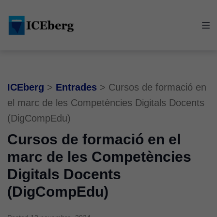
Skip
Skip
Skip
to
to
to
main
content
footer
navigation
ICEberg
>
Entrades
>
Cursos de formació en
el marc de les Competències Digitals Docents
(DigCompEdu)
Cursos de formació en el
marc de les Competències
Digitals Docents
(DigCompEdu)