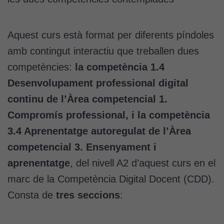
contingut i
ofertes
personalitzats.
Aquest curs està format per diferents píndoles
Necessàries
amb contingut interactiu que treballen dues
per a
continguts
competències:
la competència 1.4
incrustats com
Desenvolupament professional digital
YouTube,
continu de l’Àrea competencial 1.
Genially, etc...
Compromís professional, i la competència
3.4 Aprenentatge autoregulat de l’Àrea
competencial 3. Ensenyament i
aprenentatge
, del nivell A2 d’aquest curs en el
marc de la Competència Digital Docent (CDD).
Consta de
tres seccions
: