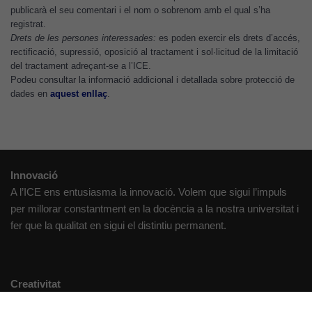
publicarà el seu comentari i el nom o sobrenom amb el qual s’ha
registrat.
Drets de les persones interessades:
es poden exercir els drets d’accés,
rectificació, supressió, oposició al tractament i sol·licitud de la limitació
del tractament adreçant-se a l’ICE.
Podeu consultar la informació addicional i detallada sobre protecció de
dades en
aquest enllaç
.
Innovació
A l’ICE ens entusiasma la innovació. Volem que sigui l’impuls
per millorar constantment en la docència a la nostra universitat i
fer que la qualitat en sigui el distintiu permanent.
Creativitat
Volem crear espais de reflexió i de debat, espais on qüestionar-