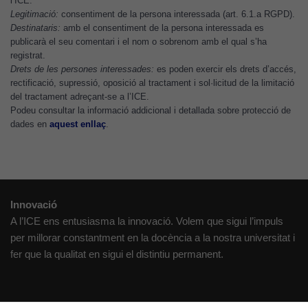
l’ICE.
funcioni.
Legitimació:
consentiment de la persona interessada (art. 6.1.a RGPD).
Destinataris:
amb el consentiment de la persona interessada es
publicarà el seu comentari i el nom o sobrenom amb el qual s’ha
Cookies
registrat.
d'anàlisi
Drets de les persones interessades:
es poden exercir els drets d’accés,
Utilitzem
rectificació, supressió, oposició al tractament i sol·licitud de la limitació
del tractament adreçant-se a l’ICE.
cookies de
Podeu consultar la informació addicional i detallada sobre protecció de
Google
dades en
aquest enllaç
.
Analytics
per tal que
puguem
millorar la
funcionalitat
Innovació
i l'estructura
A l’ICE ens entusiasma la innovació. Volem que sigui l’impuls
del lloc
per millorar constantment en la docència a la nostra universitat i
web, en
fer que la qualitat en sigui el distintiu permanent.
funció de
com aquest
lloc web
s'utilitzi.