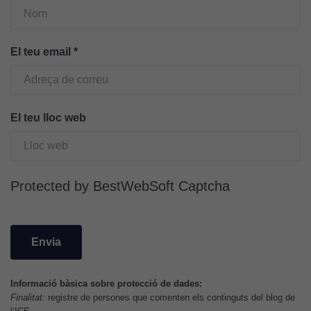
El teu email
*
El teu lloc web
Cookies
tècniques
Protected by BestWebSoft Captcha
Aquestes
cookies no
són
opcionals.
Són
necessàries
perquè el
Informació bàsica sobre protecció de dades:
lloc web
Finalitat:
registre de persones que comenten els continguts del blog de