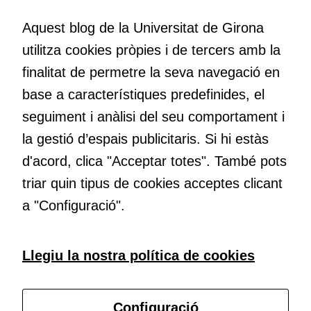
Creativitat
Volem crear espais de reflexió i de debat, espais on qüestionar-
Aquest blog de la Universitat de Girona
nos el que estem fent, atrevir-nos a pensar noves i millors
Cookies
utilitza cookies pròpies i de tercers amb la
maneres de fer-ho i generar plegats idees innovadores.
d'experiència
finalitat de permetre la seva navegació en
Per tal que el
base a característiques predefinides, el
nostre lloc web
tingui el millor
Educació
seguiment i anàlisi del seu comportament i
rendiment
Com deia Josep Pallach, l’educació és una palanca per a la
la gestió d’espais publicitaris. Si hi estàs
possible durant
transformació. Volem contribuir a millorar-la impulsant
la vostra visita.
d'acord, clica "Acceptar totes". També pots
metodologies docents actives i ambients d’aprenentatge
Si rebutgeu
dinàmics.
triar quin tipus de cookies acceptes clicant
aquestes
a "Configuració".
cookies,
algunes
funcionalitats
Subscriu-te al butlletí
Llegiu la nostra política de cookies
desapareixeran
del lloc web.
Configura les cookies
Configuració