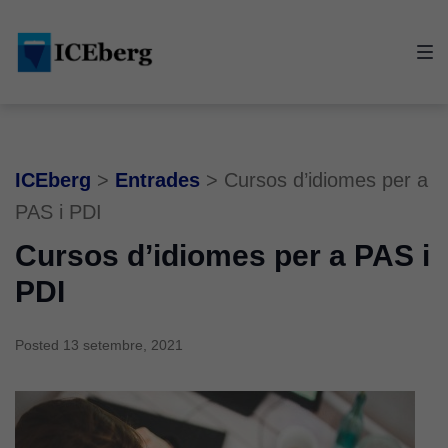
Skip
Skip
Skip
to
to
to
main
content
footer
navigation
ICEberg
>
Entrades
>
Cursos d’idiomes per a
PAS i PDI
Cursos d’idiomes per a PAS i
PDI
Posted
13 setembre, 2021