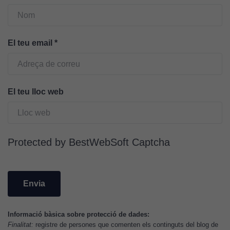
Cookies
tècniques
Aquestes
cookies no
El teu email
*
són
opcionals.
Són
necessàries
El teu lloc web
perquè el
lloc web
funcioni.
Protected by BestWebSoft Captcha
Cookies
d'anàlisi
Utilitzem
cookies de
Google
Analytics
Informació bàsica sobre protecció de dades:
Finalitat:
registre de persones que comenten els continguts del blog de
per tal que