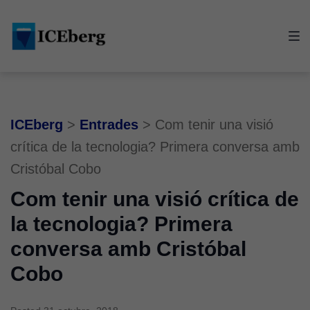
Skip
Skip
Skip
to
to
to
main
content
footer
navigation
ICEberg
>
Entrades
>
Com tenir una visió
crítica de la tecnologia? Primera conversa amb
Cristóbal Cobo
Com tenir una visió crítica de
la tecnologia? Primera
conversa amb Cristóbal
Cobo