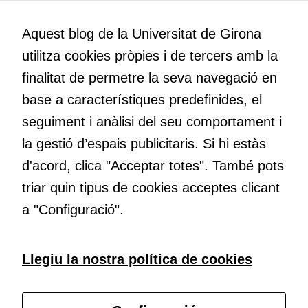
la vostra visita.
Creativitat
Si rebutgeu
Volem crear espais de reflexió i de debat, espais on qüestionar-
Aquest blog de la Universitat de Girona
aquestes
nos el que estem fent, atrevir-nos a pensar noves i millors
cookies,
utilitza cookies pròpies i de tercers amb la
maneres de fer-ho i generar plegats idees innovadores.
algunes
finalitat de permetre la seva navegació en
funcionalitats
base a característiques predefinides, el
desapareixeran
del lloc web.
Educació
seguiment i anàlisi del seu comportament i
Com deia Josep Pallach, l’educació és una palanca per a la
la gestió d’espais publicitaris. Si hi estàs
transformació. Volem contribuir a millorar-la impulsant
d'acord, clica "Acceptar totes". També pots
Cookies de
metodologies docents actives i ambients d’aprenentatge
màrqueting
dinàmics.
triar quin tipus de cookies acceptes clicant
Per a oferir
a "Configuració".
continguts
publicitaris
relacionats
Subscriu-te al butlletí
Llegiu la nostra política de cookies
amb els
interessos de
Configura les cookies
l'usuari, bé