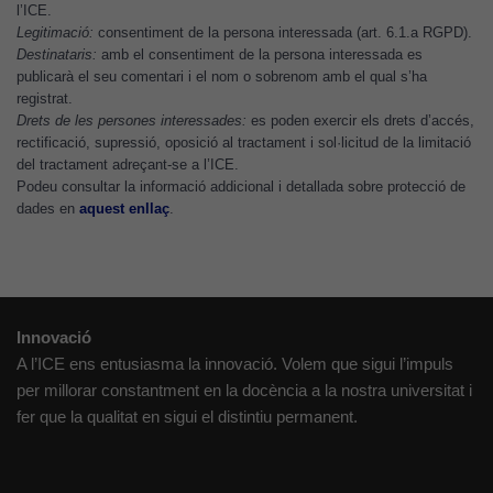
l’ICE.
puguem
Legitimació:
consentiment de la persona interessada (art. 6.1.a RGPD).
millorar la
Destinataris:
amb el consentiment de la persona interessada es
funcionalitat
publicarà el seu comentari i el nom o sobrenom amb el qual s’ha
i l'estructura
registrat.
del lloc
Drets de les persones interessades:
es poden exercir els drets d’accés,
rectificació, supressió, oposició al tractament i sol·licitud de la limitació
web, en
del tractament adreçant-se a l’ICE.
funció de
Podeu consultar la informació addicional i detallada sobre protecció de
com aquest
dades en
aquest enllaç
.
lloc web
s'utilitzi.
Cookies
Innovació
d'experiència
A l’ICE ens entusiasma la innovació. Volem que sigui l’impuls
Per tal que el
per millorar constantment en la docència a la nostra universitat i
nostre lloc web
fer que la qualitat en sigui el distintiu permanent.
tingui el millor
rendiment
possible durant