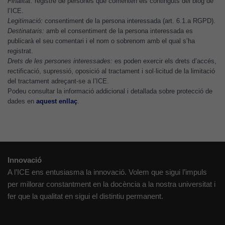
Finalitat:
registre de persones que comenten els continguts del blog de
funcioni.
l’ICE.
Legitimació:
consentiment de la persona interessada (art. 6.1.a RGPD).
Destinataris:
amb el consentiment de la persona interessada es
publicarà el seu comentari i el nom o sobrenom amb el qual s’ha
Cookies
registrat.
d'anàlisi
Drets de les persones interessades:
es poden exercir els drets d’accés,
Utilitzem
rectificació, supressió, oposició al tractament i sol·licitud de la limitació
cookies de
del tractament adreçant-se a l’ICE.
Google
Podeu consultar la informació addicional i detallada sobre protecció de
Analytics
dades en
aquest enllaç
.
per tal que
puguem
millorar la
funcionalitat
i l'estructura
Innovació
del lloc
A l’ICE ens entusiasma la innovació. Volem que sigui l’impuls
web, en
per millorar constantment en la docència a la nostra universitat i
funció de
fer que la qualitat en sigui el distintiu permanent.
com aquest
lloc web