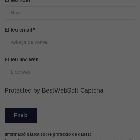
El teu nom
*
El teu email
*
El teu lloc web
Cookies
tècniques
Aquestes
Protected by BestWebSoft Captcha
cookies no
són
opcionals.
Són
necessàries
perquè el
Informació bàsica sobre protecció de dades:
lloc web