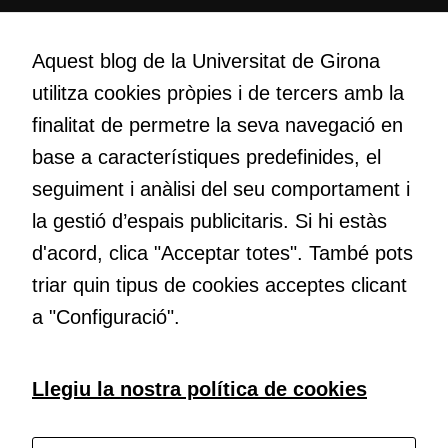
s'utilitzi.
Creativitat
Volem crear espais de reflexió i de debat, espais on qüestionar-
Aquest blog de la Universitat de Girona
nos el que estem fent, atrevir-nos a pensar noves i millors
Cookies
utilitza cookies pròpies i de tercers amb la
d'experiència
maneres de fer-ho i generar plegats idees innovadores.
finalitat de permetre la seva navegació en
Per tal que el
nostre lloc web
base a característiques predefinides, el
tingui el millor
Educació
seguiment i anàlisi del seu comportament i
rendiment
Com deia Josep Pallach, l’educació és una palanca per a la
possible durant
la gestió d’espais publicitaris. Si hi estàs
transformació. Volem contribuir a millorar-la impulsant
la vostra visita.
d'acord, clica "Acceptar totes". També pots
metodologies docents actives i ambients d’aprenentatge
Si rebutgeu
dinàmics.
triar quin tipus de cookies acceptes clicant
aquestes
cookies,
a "Configuració".
algunes
funcionalitats
desapareixeran
Subscriu-te al butlletí
Llegiu la nostra política de cookies
del lloc web.
Configura les cookies