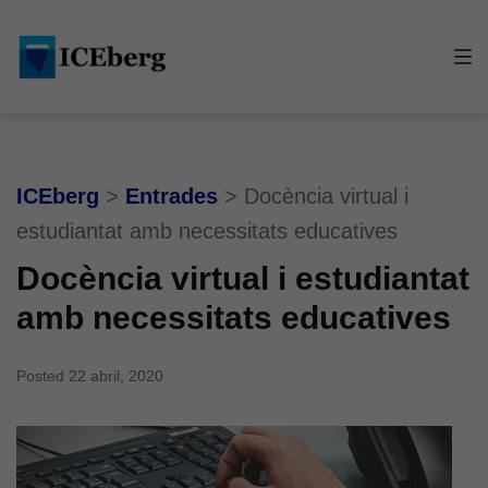
Skip
Skip
Skip
to
to
to
main
content
footer
navigation
ICEberg
>
Entrades
>
Docència virtual i
estudiantat amb necessitats educatives
Docència virtual i estudiantat
amb necessitats educatives
Posted
22 abril, 2020