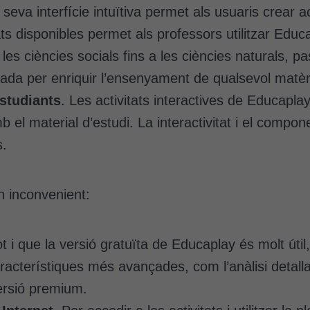
 seva interfície intuïtiva permet als usuaris crear a
itats disponibles permet als professors utilitzar E
es ciències socials fins a les ciències naturals, pa
tzada per enriquir l’ensenyament de qualsevol matèr
Estudiants
. Les activitats interactives de Educapla
l material d’estudi. La interactivitat i el compone
s.
 inconvenient:
ot i que la versió gratuïta de Educaplay és molt útil
aracterístiques més avançades, com l’anàlisi detall
ersió premium.