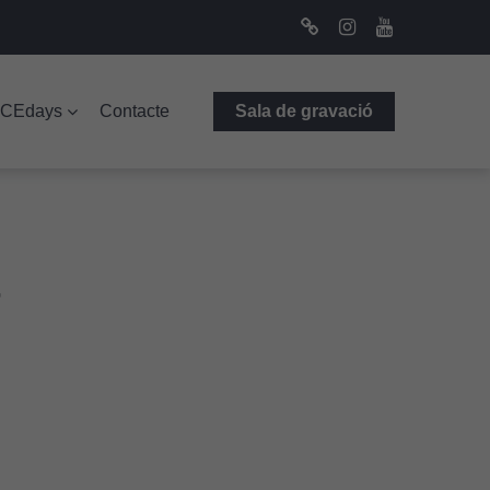
Bluesky
Instagram
Youtube
ICEdays
Contacte
Sala de gravació
r