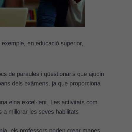
er exemple, en educació superior,
jocs de paraules i qüestionaris que ajudin
 abans dels exàmens, ja que proporciona
na eina excel·lent. Les activitats com
 a millorar les seves habilitats
onomia, els professors poden crear mapes