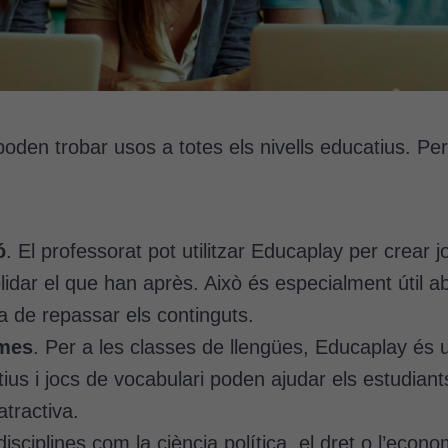
Cookies
 poden trobar usos a totes els nivells educatius. P
tècniques
Aquestes
cookies no
són
opcionals.
ó
. El professorat pot utilitzar Educaplay per crear 
Són
olidar el que han après. Això és especialment útil
necessàries
a de repassar els continguts.
perquè el
lloc web
omes
. Per a les classes de llengües, Educaplay és u
funcioni.
ius i jocs de vocabulari poden ajudar els estudiants
tractiva.
Cookies
disciplines com la ciència política, el dret o l’ec