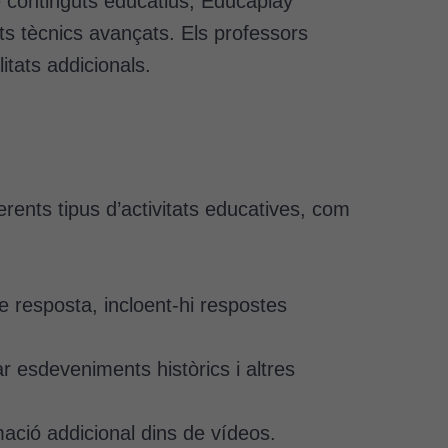
 de continguts educatius, Educaplay
nts tècnics avançats. Els professors
tats addicionals.
erents tipus d’activitats educatives, com
 resposta, incloent-hi respostes
r esdeveniments històrics i altres
mació addicional dins de vídeos.