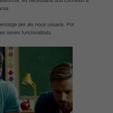
a plataforma, és necessària una connexió a
arxa.
nentatge per als nous usuaris. Pot
es seves funcionalitats.