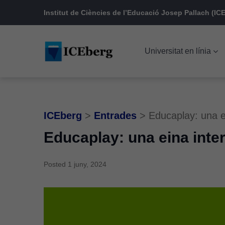
Skip
Skip
Skip
Institut de Ciències de l’Educació Josep Pallach (ICE
to
to
to
main
content
footer
Universitat en línia
navigation
ICEberg
>
Entrades
>
Educaplay: una ei
Educaplay: una eina inter
Posted
1 juny, 2024