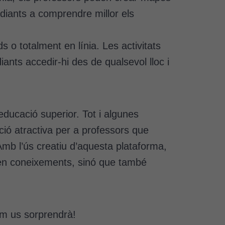
udiants a comprendre millor els
s o totalment en línia. Les activitats
nts accedir-hi des de qualsevol lloc i
educació superior. Tot i algunes
pció atractiva per a professors que
Amb l’ús creatiu d’aquesta plataforma,
en coneixements, sinó que també
com us sorprendrà!