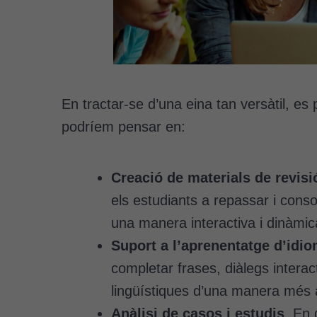
En tractar-se d’una eina tan versàtil, es
podríem pensar en:
Creació de materials de revisi
els estudiants a repassar i cons
una manera interactiva i dinàmic
Suport a l’aprenentatge d’idi
completar frases, diàlegs interact
lingüístiques d’una manera més a
Anàlisi de casos i estudis
. En 