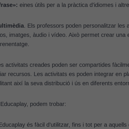
frase»:
eines útils per a la pràctica d’idiomes i altr
ultimèdia
. Els professors poden personalitzar les a
tos, imatges, àudio i vídeo. Això permet crear una 
prenentatge.
es activitats creades poden ser compartides fàcilm
nviar recursos. Les activitats es poden integrar en
tant així la seva distribució i ús en diferents ento
ar Educaplay, podem trobar:
Educaplay és fàcil d’utilitzar, fins i tot per a aque