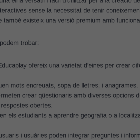
a eina versàtil i fàcil d’utilitzar per a la creació
nteractives sense la necessitat de tenir coneixeme
ue també existeix una versió premium amb funcionali
, podem trobar:
Educaplay ofereix una varietat d’eines per crear dif
uen mots encreuats, sopa de lletres, i anagrames.
rmeten crear qüestionaris amb diverses opcions de
 i respostes obertes.
n els estudiants a aprendre geografia o a localitza
usuaris i usuàries poden integrar preguntes i infor