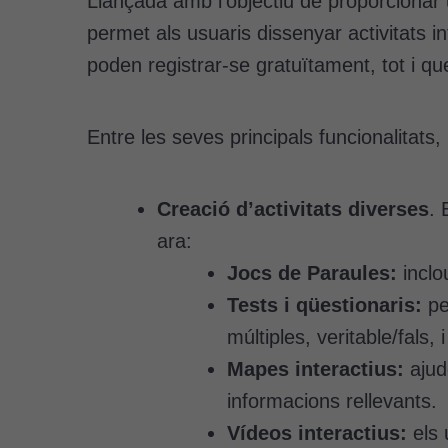
Llançada amb l’objectiu de proporcionar un
permet als usuaris dissenyar activitats i
poden registrar-se gratuïtament, tot i q
Entre les seves principals funcionalitats
Creació d’activitats diverses
. 
ara:
Jocs de Paraules:
inclo
Tests i qüestionaris:
pe
múltiples, veritable/fals,
Mapes interactius:
ajude
informacions rellevants.
Vídeos interactius:
els 