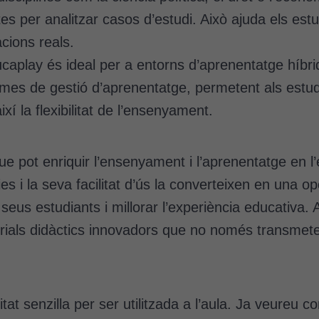
d'anàlisi
es per analitzar casos d’estudi. Això ajuda els est
Utilitzem
cookies de
acions reals.
Google
caplay és ideal per a entorns d’aprenentatge híbrid
Analytics
mes de gestió d’aprenentatge, permetent als estudia
per tal que
puguem
í la flexibilitat de l’ensenyament.
millorar la
funcionalitat
i l'estructura
ue pot enriquir l’ensenyament i l’aprenentatge en l’
del lloc
ies i la seva facilitat d’ús la converteixen en una o
web, en
funció de
eus estudiants i millorar l’experiència educativa. 
com aquest
ials didàctics innovadors que no només transmet
lloc web
s'utilitzi.
Cookies
at senzilla per ser utilitzada a l’aula. Ja veureu 