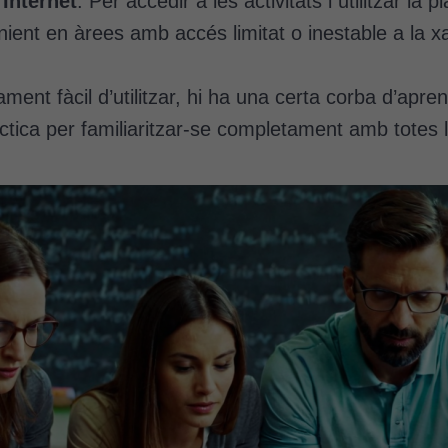
Internet
. Per accedir a les activitats i utilitzar l
nient en àrees amb accés limitat o inestable a la x
ent fàcil d’utilitzar, hi ha una certa corba d’apre
ctica per familiaritzar-se completament amb totes l