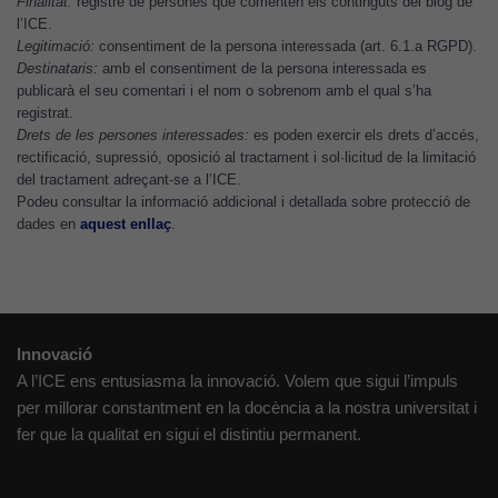
per tal que
Finalitat:
registre de persones que comenten els continguts del blog de
puguem
l’ICE.
Legitimació:
consentiment de la persona interessada (art. 6.1.a RGPD).
millorar la
Destinataris:
amb el consentiment de la persona interessada es
funcionalitat
publicarà el seu comentari i el nom o sobrenom amb el qual s’ha
i l'estructura
registrat.
del lloc
Drets de les persones interessades:
es poden exercir els drets d’accés,
web, en
rectificació, supressió, oposició al tractament i sol·licitud de la limitació
funció de
del tractament adreçant-se a l’ICE.
Podeu consultar la informació addicional i detallada sobre protecció de
com aquest
dades en
aquest enllaç
.
lloc web
s'utilitzi.
Cookies
Innovació
d'experiència
A l’ICE ens entusiasma la innovació. Volem que sigui l’impuls
Per tal que el
per millorar constantment en la docència a la nostra universitat i
nostre lloc web
fer que la qualitat en sigui el distintiu permanent.
tingui el millor
rendiment
possible durant