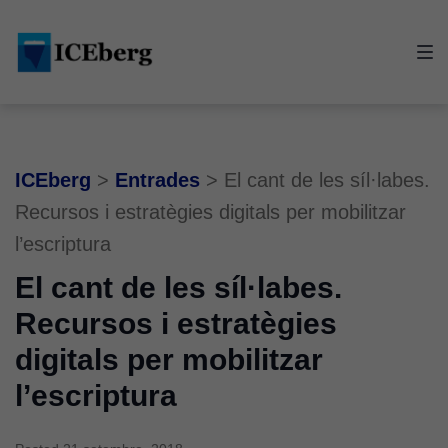
Skip
Skip
Skip
to
to
to
main
content
footer
navigation
ICEberg
>
Entrades
>
El cant de les síl·labes.
Recursos i estratègies digitals per mobilitzar
l’escriptura
El cant de les síl·labes.
Recursos i estratègies
digitals per mobilitzar
l’escriptura