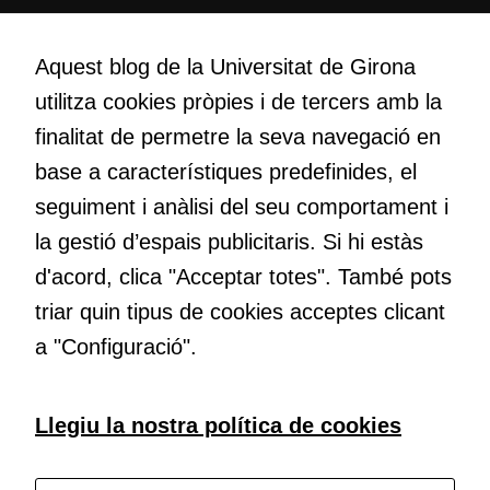
la vostra visita.
Creativitat
Si rebutgeu
Volem crear espais de reflexió i de debat, espais on qüestionar-
Aquest blog de la Universitat de Girona
aquestes
nos el que estem fent, atrevir-nos a pensar noves i millors
cookies,
utilitza cookies pròpies i de tercers amb la
maneres de fer-ho i generar plegats idees innovadores.
algunes
finalitat de permetre la seva navegació en
funcionalitats
desapareixeran
base a característiques predefinides, el
del lloc web.
Educació
seguiment i anàlisi del seu comportament i
Com deia Josep Pallach, l’educació és una palanca per a la
la gestió d’espais publicitaris. Si hi estàs
transformació. Volem contribuir a millorar-la impulsant
Cookies de
d'acord, clica "Acceptar totes". També pots
metodologies docents actives i ambients d’aprenentatge
màrqueting
dinàmics.
triar quin tipus de cookies acceptes clicant
Per a oferir
a "Configuració".
continguts
publicitaris
relacionats
Subscriu-te al butlletí
amb els
Llegiu la nostra política de cookies
interessos de
l'usuari, bé
Configura les cookies