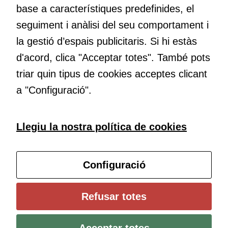
base a característiques predefinides, el
Educació
seguiment i anàlisi del seu comportament i
Com deia Josep Pallach, l’educació és una palanca per a la
la gestió d’espais publicitaris. Si hi estàs
transformació. Volem contribuir a millorar-la impulsant
d'acord, clica "Acceptar totes". També pots
metodologies docents actives i ambients d’aprenentatge
dinàmics.
triar quin tipus de cookies acceptes clicant
a "Configuració".
Subscriu-te al butlletí
Llegiu la nostra política de cookies
Configura les cookies
Configuració
Universitat de Girona
Refusar totes
Institut de Ciències de l’Educació Josep Pallach (ICE)
Política de cookies
Avís legal i protecció de dades
Contacte