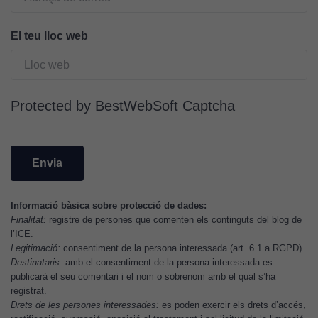
Per a oferir
continguts
publicitaris
El teu lloc web
relacionats
amb els
interessos de
l'usuari, bé
Protected by BestWebSoft Captcha
directament,
bé per mitjà
de tercers
(“adservers”).
Compartir els
vostres
Informació bàsica sobre protecció de dades:
interessos i
Finalitat:
registre de persones que comenten els continguts del blog de
comportament
l’ICE.
mentre
Legitimació:
consentiment de la persona interessada (art. 6.1.a RGPD).
navegueu,
Destinataris:
amb el consentiment de la persona interessada es
permet més
publicarà el seu comentari i el nom o sobrenom amb el qual s’ha
registrat.
contingut i
Drets de les persones interessades:
es poden exercir els drets d’accés,
ofertes