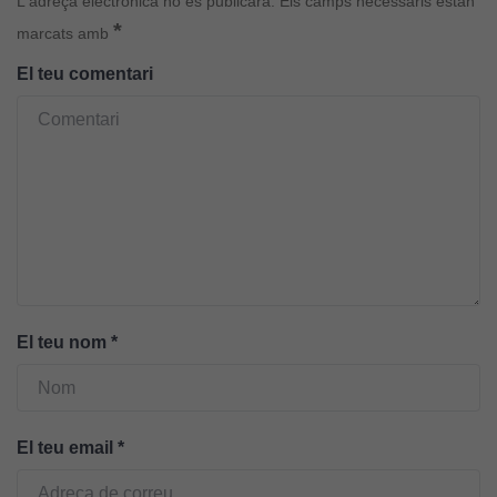
L'adreça electrònica no es publicarà.
Els camps necessaris estan
Cookies
*
d'experiència
marcats amb
Per tal que el
El teu comentari
nostre lloc web
tingui el millor
rendiment
possible durant
la vostra visita.
Si rebutgeu
aquestes
cookies,
algunes
funcionalitats
desapareixeran
El teu nom
*
del lloc web.
Cookies de
El teu email
*
màrqueting