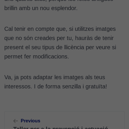
brillin amb un nou esplendor.
Cal tenir en compte que, si utilitzes imatges
que no són creades per tu, hauràs de tenir
Cookies
present el seu tipus de llicència per veure si
tècniques
permet fer modificacions.
Aquestes
cookies no
són
Va, ja pots adaptar les imatges als teus
opcionals.
interessos. I de forma senzilla i gratuïta!
Són
necessàries
perquè el
lloc web
funcioni.
Navegació
Previous
d'entrades