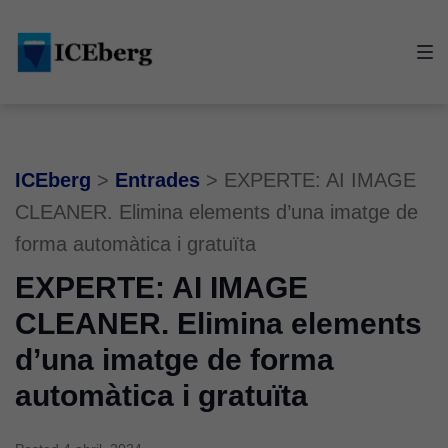
Skip
Skip
Skip
to
to
to
main
content
footer
navigation
ICEberg
>
Entrades
>
EXPERTE: AI IMAGE
CLEANER. Elimina elements d’una imatge de
forma automàtica i gratuïta
EXPERTE: AI IMAGE
CLEANER. Elimina elements
d’una imatge de forma
automàtica i gratuïta