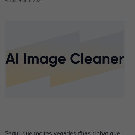
Posted
4 abril, 2024
Segur que moltes vegades t’has trobat que