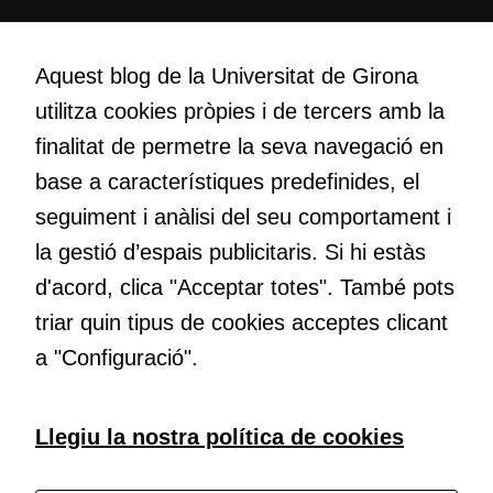
Cookies de
Creativitat
màrqueting
Volem crear espais de reflexió i de debat, espais on qüestionar-
Aquest blog de la Universitat de Girona
Per a oferir
nos el que estem fent, atrevir-nos a pensar noves i millors
continguts
utilitza cookies pròpies i de tercers amb la
maneres de fer-ho i generar plegats idees innovadores.
publicitaris
finalitat de permetre la seva navegació en
relacionats
base a característiques predefinides, el
amb els
interessos de
Educació
seguiment i anàlisi del seu comportament i
l'usuari, bé
Com deia Josep Pallach, l’educació és una palanca per a la
la gestió d’espais publicitaris. Si hi estàs
directament,
transformació. Volem contribuir a millorar-la impulsant
bé per mitjà
d'acord, clica "Acceptar totes". També pots
metodologies docents actives i ambients d’aprenentatge
de tercers
dinàmics.
triar quin tipus de cookies acceptes clicant
(“adservers”).
a "Configuració".
Compartir els
vostres
interessos i
Subscriu-te al butlletí
Llegiu la nostra política de cookies
comportament
mentre
navegueu,
Configura les cookies