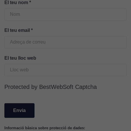
El teu nom
*
funcioni.
Cookies
El teu email
*
d'anàlisi
Utilitzem
cookies de
Google
El teu lloc web
Analytics
per tal que
puguem
millorar la
Protected by BestWebSoft Captcha
funcionalitat
i l'estructura
del lloc
web, en
funció de
com aquest
lloc web
Informació bàsica sobre protecció de dades: