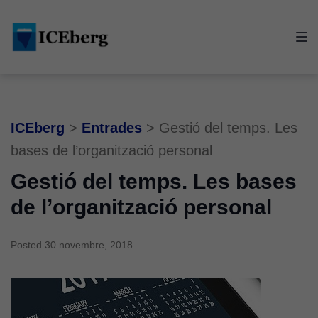
Skip
Skip
Skip
to
to
to
main
content
footer
navigation
ICEberg
>
Entrades
>
Gestió del temps. Les
bases de l’organització personal
Gestió del temps. Les bases
de l’organització personal
Posted
30 novembre, 2018