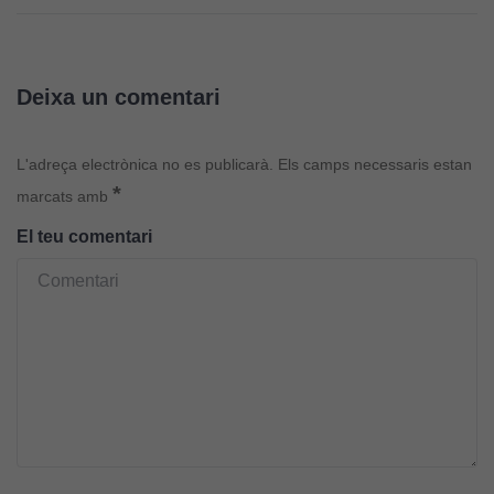
Deixa un comentari
L'adreça electrònica no es publicarà.
Els camps necessaris estan
*
marcats amb
El teu comentari
Cookies
tècniques
Aquestes
cookies no
són
opcionals.
Són
necessàries
perquè el
lloc web