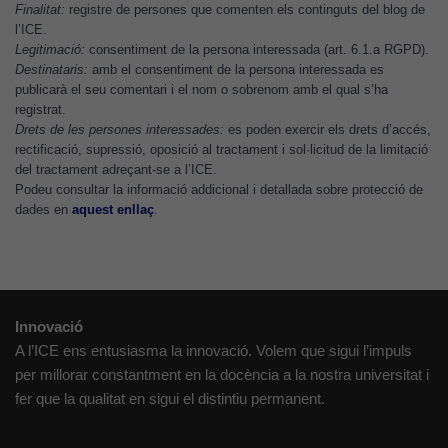
s'utilitzi.
Finalitat:
registre de persones que comenten els continguts del blog de
l’ICE.
Legitimació:
consentiment de la persona interessada (art. 6.1.a RGPD).
Destinataris:
amb el consentiment de la persona interessada es
Cookies
publicarà el seu comentari i el nom o sobrenom amb el qual s’ha
d'experiència
registrat.
Per tal que el
Drets de les persones interessades:
es poden exercir els drets d’accés,
nostre lloc web
rectificació, supressió, oposició al tractament i sol·licitud de la limitació
del tractament adreçant-se a l’ICE.
tingui el millor
Podeu consultar la informació addicional i detallada sobre protecció de
rendiment
dades en
aquest enllaç
.
possible durant
la vostra visita.
Si rebutgeu
aquestes
cookies,
Innovació
algunes
A l’ICE ens entusiasma la innovació. Volem que sigui l’impuls
funcionalitats
per millorar constantment en la docència a la nostra universitat i
desapareixeran
fer que la qualitat en sigui el distintiu permanent.
del lloc web.