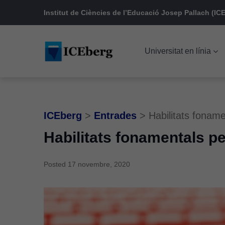
Skip
Skip
Skip
Institut de Ciències de l’Educació Josep Pallach (ICE
to
to
to
main
content
footer
Universitat en línia
navigation
ICEberg
>
Entrades
>
Habilitats foname
Habilitats fonamentals pe
Posted
17 novembre, 2020