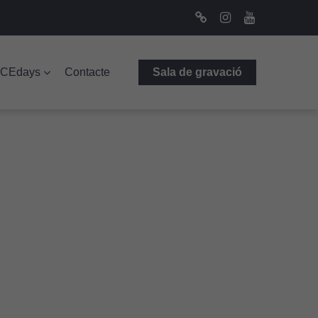
Bluesky
Instagram
Youtube
ICEdays
Contacte
Sala de gravació