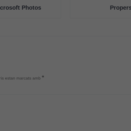
crosoft Photos
Propers
*
ris estan marcats amb
Cookies
tècniques
Aquestes