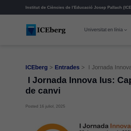
Skip
Skip
Skip
Institut de Ciències de l’Educació Josep Pallach (ICE
to
to
to
main
content
footer
Universitat en línia
navigation
ICEberg
>
Entrades
>
I Jornada Innova
I Jornada Innova Ius: Ca
de canvi
Posted
16 juliol, 2025