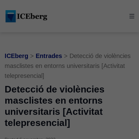
Skip
Skip
Skip
to
to
to
main
content
footer
navigation
ICEberg
>
Entrades
>
Detecció de violències
masclistes en entorns universitaris [Activitat
telepresencial]
Detecció de violències
masclistes en entorns
universitaris [Activitat
telepresencial]