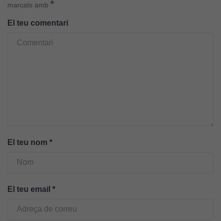
*
marcats amb
El teu comentari
Cookies
tècniques
Aquestes
cookies no
són
opcionals.
El teu nom
*
Són
necessàries
perquè el
lloc web
El teu email
*
funcioni.