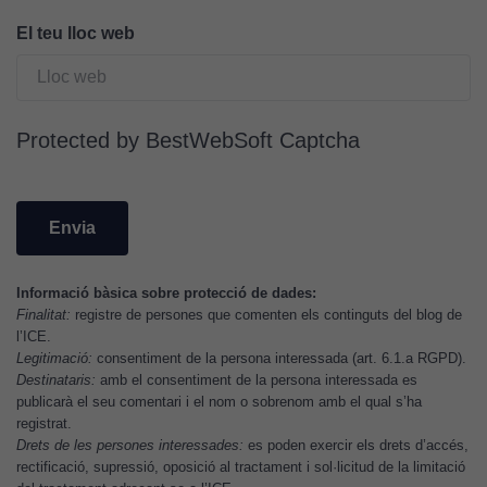
Cookies
El teu lloc web
d'anàlisi
Utilitzem
cookies de
Google
Protected by BestWebSoft Captcha
Analytics
per tal que
puguem
millorar la
funcionalitat
i l'estructura
Informació bàsica sobre protecció de dades:
del lloc
Finalitat:
registre de persones que comenten els continguts del blog de
web, en
l’ICE.
funció de
Legitimació:
consentiment de la persona interessada (art. 6.1.a RGPD).
com aquest
Destinataris:
amb el consentiment de la persona interessada es
lloc web
publicarà el seu comentari i el nom o sobrenom amb el qual s’ha
s'utilitzi.
registrat.
Drets de les persones interessades:
es poden exercir els drets d’accés,
rectificació, supressió, oposició al tractament i sol·licitud de la limitació