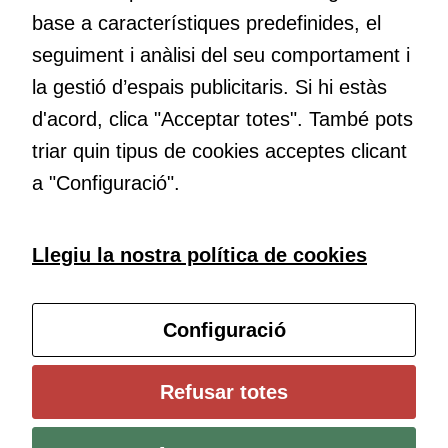
Per a oferir
base a característiques predefinides, el
Educació
continguts
Com deia Josep Pallach, l’educació és una palanca per a la
publicitaris
seguiment i anàlisi del seu comportament i
transformació. Volem contribuir a millorar-la impulsant
relacionats
la gestió d’espais publicitaris. Si hi estàs
amb els
metodologies docents actives i ambients d’aprenentatge
d'acord, clica "Acceptar totes". També pots
interessos de
dinàmics.
l'usuari, bé
triar quin tipus de cookies acceptes clicant
directament,
a "Configuració".
bé per mitjà
de tercers
(“adservers”).
Subscriu-te al butlletí
Llegiu la nostra política de cookies
Compartir els
vostres
interessos i
Configura les cookies
comportament
Configuració
mentre
navegueu,
Universitat de Girona
Refusar totes
permet més
Institut de Ciències de l’Educació Josep Pallach (ICE)
contingut i
Política de cookies
Avís legal i protecció de dades
Contacte
ofertes