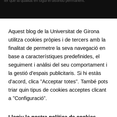
fer que la qualitat en sigui el distintiu permanent.
lloc web
s'utilitzi.
Creativitat
Cookies
Volem crear espais de reflexió i de debat, espais on qüestionar-
Aquest blog de la Universitat de Girona
d'experiència
nos el que estem fent, atrevir-nos a pensar noves i millors
utilitza cookies pròpies i de tercers amb la
Per tal que el
maneres de fer-ho i generar plegats idees innovadores.
nostre lloc web
finalitat de permetre la seva navegació en
tingui el millor
base a característiques predefinides, el
rendiment
Educació
possible durant
seguiment i anàlisi del seu comportament i
Com deia Josep Pallach, l’educació és una palanca per a la
la vostra visita.
la gestió d’espais publicitaris. Si hi estàs
transformació. Volem contribuir a millorar-la impulsant
Si rebutgeu
d'acord, clica "Acceptar totes". També pots
metodologies docents actives i ambients d’aprenentatge
aquestes
cookies,
dinàmics.
triar quin tipus de cookies acceptes clicant
algunes
a "Configuració".
funcionalitats
desapareixeran
del lloc web.
Subscriu-te al butlletí