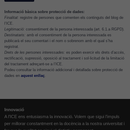
lloc web
Informació bàsica sobre protecció de dades:
funcioni.
Finalitat:
registre de persones que comenten els continguts del blog de
l’ICE.
Legitimació:
consentiment de la persona interessada (art. 6.1.a RGPD).
Cookies
Destinataris:
amb el consentiment de la persona interessada es
d'anàlisi
publicarà el seu comentari i el nom o sobrenom amb el qual s’ha
Utilitzem
registrat.
Drets de les persones interessades:
es poden exercir els drets d’accés,
cookies de
rectificació, supressió, oposició al tractament i sol·licitud de la limitació
Google
del tractament adreçant-se a l’ICE.
Analytics
Podeu consultar la informació addicional i detallada sobre protecció de
per tal que
dades en
aquest enllaç
.
puguem
millorar la
funcionalitat
i l'estructura
del lloc
Innovació
web, en
A l’ICE ens entusiasma la innovació. Volem que sigui l’impuls
funció de
per millorar constantment en la docència a la nostra universitat i
com aquest