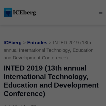
Skip
Skip
Skip
to
to
to
main
content
footer
navigation
ICEberg
>
Entrades
>
INTED 2019 (13th
annual International Technology, Education
and Development Conference)
INTED 2019 (13th annual
International Technology,
Education and Development
Conference)