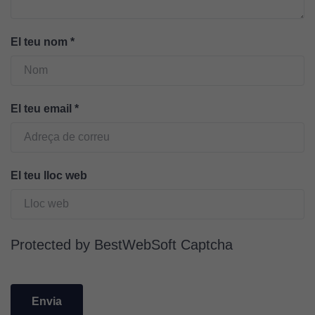
El teu nom
*
El teu email
*
El teu lloc web
Cookies
tècniques
Aquestes
cookies no
Protected by BestWebSoft Captcha
són
opcionals.
Són
necessàries
perquè el