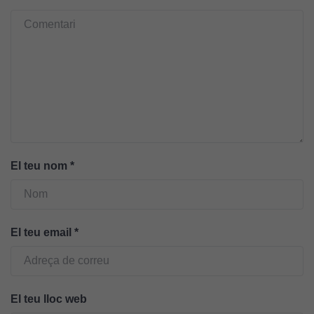
Per tal que el
nostre lloc web
tingui el millor
rendiment
possible durant
la vostra visita.
Si rebutgeu
aquestes
cookies,
algunes
El teu nom
*
funcionalitats
desapareixeran
del lloc web.
El teu email
*
Cookies de
màrqueting
Per a oferir
El teu lloc web
continguts