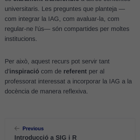
universitaris. Les preguntes que planteja —
com integrar la IAG, com avaluar-la, com
regular-ne l’ús— són compartides per moltes
institucions.
Cookies
tècniques
Aquestes
Per això, aquest recurs pot servir tant
cookies no
són
d’
inspiració
com de
referent
per al
opcionals.
professorat interessat a incorporar la IAG a la
Són
necessàries
docència de manera reflexiva.
perquè el
lloc web
funcioni.
Navegació
Previous
d'entrades
Cookies
Introducció a SIG i R