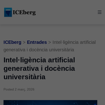
Skip
Skip
Skip
to
to
to
main
content
footer
navigation
ICEberg
>
Entrades
>
Intel·ligència artificial
generativa i docència universitària
Intel·ligència artificial
generativa i docència
universitària
Posted
2 març, 2026