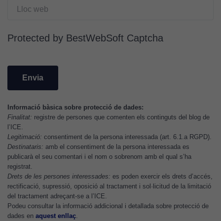
publicitaris
relacionats
amb els
Protected by BestWebSoft Captcha
interessos de
l'usuari, bé
directament,
bé per mitjà
de tercers
(“adservers”).
Compartir els
Informació bàsica sobre protecció de dades:
Finalitat:
registre de persones que comenten els continguts del blog de
vostres
l’ICE.
interessos i
Legitimació:
consentiment de la persona interessada (art. 6.1.a RGPD).
comportament
Destinataris:
amb el consentiment de la persona interessada es
mentre
publicarà el seu comentari i el nom o sobrenom amb el qual s’ha
navegueu,
registrat.
permet més
Drets de les persones interessades:
es poden exercir els drets d’accés,
contingut i
rectificació, supressió, oposició al tractament i sol·licitud de la limitació
del tractament adreçant-se a l’ICE.
ofertes
Podeu consultar la informació addicional i detallada sobre protecció de
personalitzats.
dades en
aquest enllaç
.
Necessàries