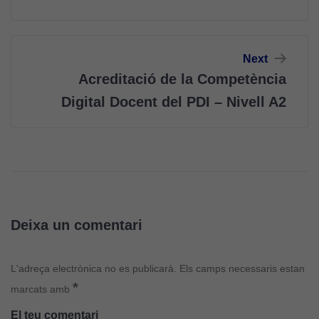
d'anàlisi
Utilitzem
cookies de
Google
Next
Analytics
Acreditació de la Competència
per tal que
puguem
Digital Docent del PDI – Nivell A2
millorar la
funcionalitat
i l'estructura
del lloc
web, en
funció de
com aquest
Deixa un comentari
lloc web
s'utilitzi.
L'adreça electrònica no es publicarà.
Els camps necessaris estan
*
marcats amb
Cookies
d'experiència
El teu comentari