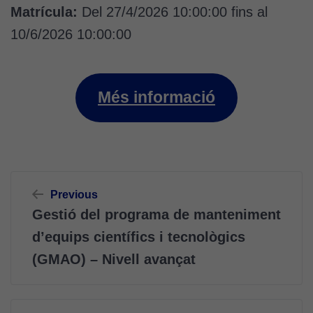
Matrícula:
Del 27/4/2026 10:00:00 fins al
Aquestes
cookies no
10/6/2026 10:00:00
són
opcionals.
Són
necessàries
Més informació
perquè el
lloc web
funcioni.
Navegació
Cookies
Previous
d'entrades
d'anàlisi
Gestió del programa de manteniment
Utilitzem
d’equips científics i tecnològics
cookies de
Google
(GMAO) – Nivell avançat
Analytics
per tal que
puguem