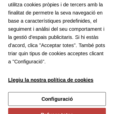
Si rebutgeu
utilitza cookies pròpies i de tercers amb la
aquestes
cookies,
finalitat de permetre la seva navegació en
algunes
base a característiques predefinides, el
Educació
funcionalitats
Com deia Josep Pallach, l’educació és una palanca per a la
seguiment i anàlisi del seu comportament i
desapareixeran
transformació. Volem contribuir a millorar-la impulsant
del lloc web.
la gestió d’espais publicitaris. Si hi estàs
metodologies docents actives i ambients d’aprenentatge
d'acord, clica "Acceptar totes". També pots
dinàmics.
triar quin tipus de cookies acceptes clicant
Cookies de
màrqueting
a "Configuració".
Per a oferir
continguts
Subscriu-te al butlletí
publicitaris
Llegiu la nostra política de cookies
relacionats
amb els
Configura les cookies
interessos de
Configuració
l'usuari, bé
directament,
bé per mitjà
Universitat de Girona