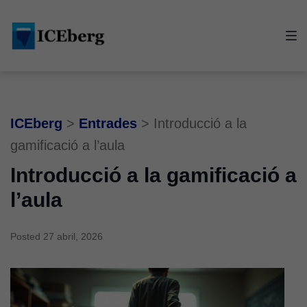
Skip
Skip
Skip
to
to
to
main
content
footer
navigation
ICEberg
>
Entrades
>
Introducció a la
gamificació a l’aula
Introducció a la gamificació a
l’aula
Posted
27 abril, 2026