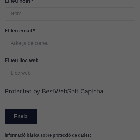
El teu nom
*
per tal que
puguem
millorar la
funcionalitat
El teu email
*
i l'estructura
del lloc
web, en
funció de
El teu lloc web
com aquest
lloc web
s'utilitzi.
Protected by BestWebSoft Captcha
Cookies
d'experiència
Per tal que el
nostre lloc web
tingui el millor
rendiment
Informació bàsica sobre protecció de dades: