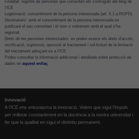
Finalitat:
registre de persones que comenten els continguts del blog de
possible durant
l’ICE.
la vostra visita.
Legitimació:
consentiment de la persona interessada (art. 6.1.a RGPD).
Si rebutgeu
Destinataris:
amb el consentiment de la persona interessada es
aquestes
publicarà el seu comentari i el nom o sobrenom amb el qual s’ha
cookies,
registrat.
algunes
Drets de les persones interessades:
es poden exercir els drets d’accés,
funcionalitats
rectificació, supressió, oposició al tractament i sol·licitud de la limitació
del tractament adreçant-se a l’ICE.
desapareixeran
Podeu consultar la informació addicional i detallada sobre protecció de
del lloc web.
dades en
aquest enllaç
.
Cookies de
màrqueting
Per a oferir
Innovació
continguts
A l’ICE ens entusiasma la innovació. Volem que sigui l’impuls
publicitaris
per millorar constantment en la docència a la nostra universitat i
relacionats
fer que la qualitat en sigui el distintiu permanent.
amb els
interessos de
l'usuari, bé