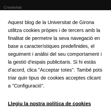
directament,
Creativitat
bé per mitjà
Volem crear espais de reflexió i de debat, espais on qüestionar-
de tercers
nos el que estem fent, atrevir-nos a pensar noves i millors
Aquest blog de la Universitat de Girona
(“adservers”).
maneres de fer-ho i generar plegats idees innovadores.
Compartir els
utilitza cookies pròpies i de tercers amb la
vostres
finalitat de permetre la seva navegació en
interessos i
comportament
base a característiques predefinides, el
Educació
mentre
Com deia Josep Pallach, l’educació és una palanca per a la
seguiment i anàlisi del seu comportament i
navegueu,
transformació. Volem contribuir a millorar-la impulsant
la gestió d’espais publicitaris. Si hi estàs
permet més
metodologies docents actives i ambients d’aprenentatge
contingut i
d'acord, clica "Acceptar totes". També pots
dinàmics.
ofertes
triar quin tipus de cookies acceptes clicant
personalitzats.
Necessàries
a "Configuració".
per a
continguts
Subscriu-te al butlletí
incrustats com
Llegiu la nostra política de cookies
YouTube,