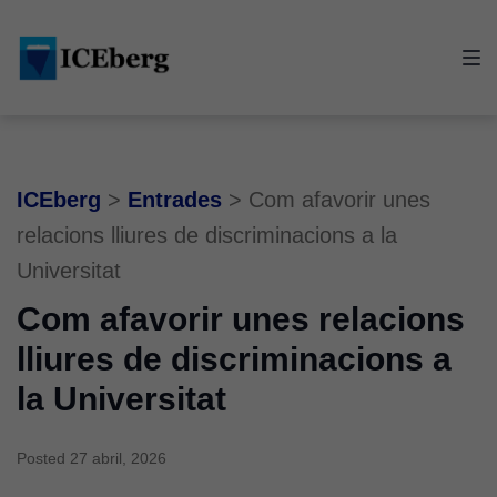
Skip
Skip
Skip
to
to
to
main
content
footer
navigation
ICEberg
>
Entrades
>
Com afavorir unes
relacions lliures de discriminacions a la
Universitat
Com afavorir unes relacions
lliures de discriminacions a
la Universitat
Posted
27 abril, 2026