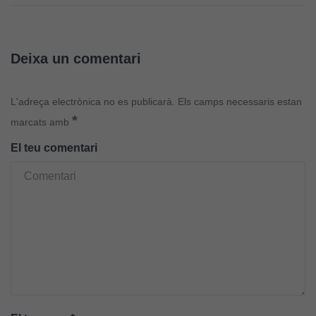
Cookies
tècniques
Aquestes
Deixa un comentari
cookies no
són
opcionals.
L'adreça electrònica no es publicarà.
Els camps necessaris estan
Són
*
marcats amb
necessàries
perquè el
El teu comentari
lloc web
funcioni.
Cookies
d'anàlisi
Utilitzem
cookies de
Google
Analytics