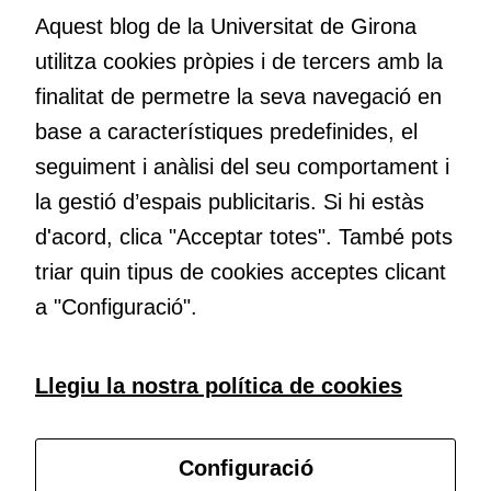
bé per mitjà
Volem crear espais de reflexió i de debat, espais on qüestionar-
Aquest blog de la Universitat de Girona
de tercers
nos el que estem fent, atrevir-nos a pensar noves i millors
utilitza cookies pròpies i de tercers amb la
(“adservers”).
maneres de fer-ho i generar plegats idees innovadores.
Compartir els
finalitat de permetre la seva navegació en
vostres
base a característiques predefinides, el
interessos i
Educació
comportament
seguiment i anàlisi del seu comportament i
Com deia Josep Pallach, l’educació és una palanca per a la
mentre
la gestió d’espais publicitaris. Si hi estàs
transformació. Volem contribuir a millorar-la impulsant
navegueu,
d'acord, clica "Acceptar totes". També pots
metodologies docents actives i ambients d’aprenentatge
permet més
contingut i
dinàmics.
triar quin tipus de cookies acceptes clicant
ofertes
a "Configuració".
personalitzats.
Necessàries
per a
Subscriu-te al butlletí
Llegiu la nostra política de cookies
continguts
incrustats com
Configura les cookies
YouTube,
Configuració
Genially, etc...