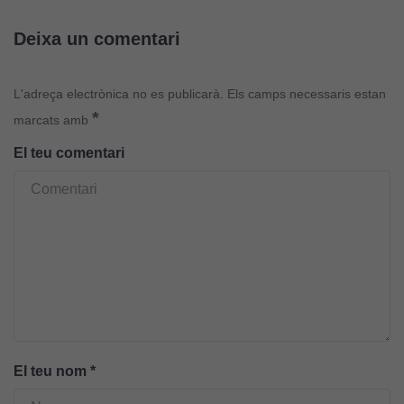
tècniques
Aquestes
Deixa un comentari
cookies no
són
opcionals.
L'adreça electrònica no es publicarà.
Els camps necessaris estan
Són
*
marcats amb
necessàries
El teu comentari
perquè el
lloc web
funcioni.
Cookies
d'anàlisi
Utilitzem
cookies de
Google
Analytics
El teu nom
*
per tal que