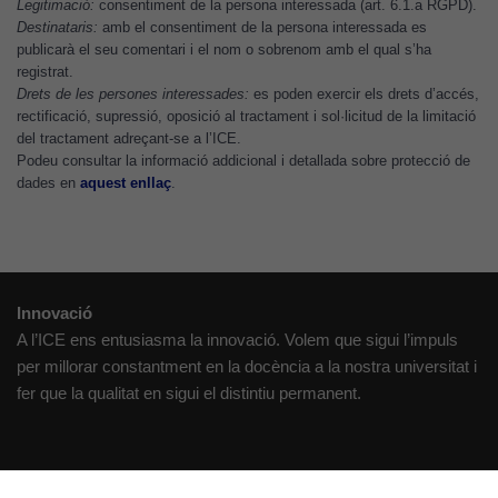
Legitimació:
consentiment de la persona interessada (art. 6.1.a RGPD).
Si rebutgeu
Destinataris:
amb el consentiment de la persona interessada es
aquestes
publicarà el seu comentari i el nom o sobrenom amb el qual s’ha
cookies,
registrat.
Drets de les persones interessades:
es poden exercir els drets d’accés,
algunes
rectificació, supressió, oposició al tractament i sol·licitud de la limitació
funcionalitats
del tractament adreçant-se a l’ICE.
desapareixeran
Podeu consultar la informació addicional i detallada sobre protecció de
del lloc web.
dades en
aquest enllaç
.
Cookies de
màrqueting
Per a oferir
Innovació
continguts
A l’ICE ens entusiasma la innovació. Volem que sigui l’impuls
publicitaris
per millorar constantment en la docència a la nostra universitat i
relacionats
fer que la qualitat en sigui el distintiu permanent.
amb els
interessos de
l'usuari, bé
directament,
Creativitat