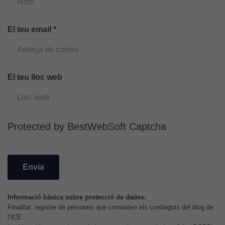
puguem
millorar la
funcionalitat
El teu email
*
i l'estructura
del lloc
web, en
funció de
El teu lloc web
com aquest
lloc web
s'utilitzi.
Protected by BestWebSoft Captcha
Cookies
d'experiència
Per tal que el
nostre lloc web
tingui el millor
Informació bàsica sobre protecció de dades:
rendiment
Finalitat:
registre de persones que comenten els continguts del blog de
possible durant
l’ICE.
la vostra visita.