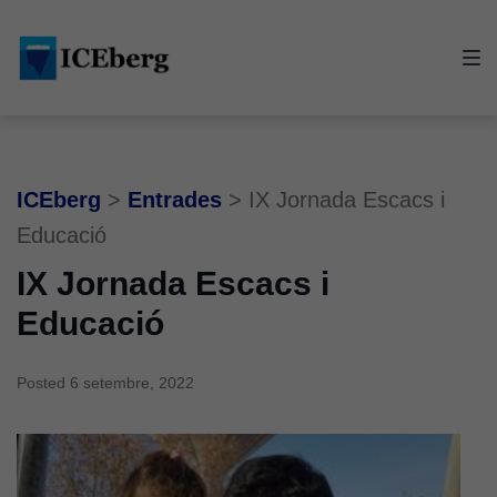
Skip
Skip
Skip
to
to
to
main
content
footer
navigation
ICEberg
>
Entrades
>
IX Jornada Escacs i
Educació
IX Jornada Escacs i
Educació
Posted
6 setembre, 2022