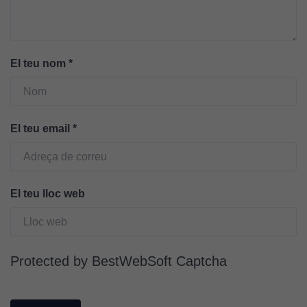
El teu nom
*
El teu email
*
Cookies
El teu lloc web
tècniques
Aquestes
cookies no
són
Protected by BestWebSoft Captcha
opcionals.
Són
necessàries