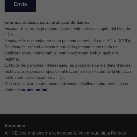
perquè el
lloc web
funcioni.
Informació bàsica sobre protecció de dades:
Finalitat:
registre de persones que comenten els continguts del blog de
l’ICE.
Cookies
Legitimació:
consentiment de la persona interessada (art. 6.1.a RGPD).
d'anàlisi
Destinataris:
amb el consentiment de la persona interessada es
publicarà el seu comentari i el nom o sobrenom amb el qual s’ha
Utilitzem
registrat.
cookies de
Drets de les persones interessades:
es poden exercir els drets d’accés,
Google
rectificació, supressió, oposició al tractament i sol·licitud de la limitació
Analytics
del tractament adreçant-se a l’ICE.
per tal que
Podeu consultar la informació addicional i detallada sobre protecció de
puguem
dades en
aquest enllaç
.
millorar la
funcionalitat
i l'estructura
del lloc
web, en
Innovació
funció de
A l’ICE ens entusiasma la innovació. Volem que sigui l’impuls