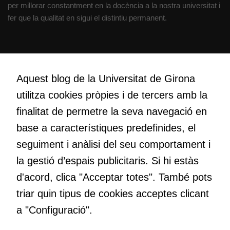
com aquest
per millorar constantment en la docència a la nostra universitat i
lloc web
fer que la qualitat en sigui el distintiu permanent.
s'utilitzi.
Creativitat
Cookies
Volem crear espais de reflexió i de debat, espais on qüestionar-
d'experiència
Aquest blog de la Universitat de Girona
nos el que estem fent, atrevir-nos a pensar noves i millors
Per tal que el
utilitza cookies pròpies i de tercers amb la
maneres de fer-ho i generar plegats idees innovadores.
nostre lloc web
finalitat de permetre la seva navegació en
tingui el millor
rendiment
base a característiques predefinides, el
possible durant
Educació
seguiment i anàlisi del seu comportament i
la vostra visita.
Com deia Josep Pallach, l’educació és una palanca per a la
Si rebutgeu
la gestió d’espais publicitaris. Si hi estàs
transformació. Volem contribuir a millorar-la impulsant
aquestes
d'acord, clica "Acceptar totes". També pots
metodologies docents actives i ambients d’aprenentatge
cookies,
dinàmics.
triar quin tipus de cookies acceptes clicant
algunes
funcionalitats
a "Configuració".
desapareixeran
del lloc web.