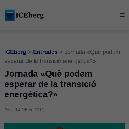
Skip
Skip
Skip
to
to
to
main
content
footer
navigation
ICEberg
>
Entrades
>
Jornada «Què podem
esperar de la transició energètica?»
Jornada «Què podem
esperar de la transició
energètica?»
Posted
4 febrer, 2019