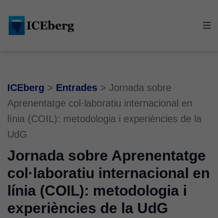
Skip
Skip
Skip
to
to
to
main
content
footer
navigation
ICEberg
>
Entrades
>
Jornada sobre
Aprenentatge col·laboratiu internacional en
línia (COIL): metodologia i experiències de la
UdG
Jornada sobre Aprenentatge
col·laboratiu internacional en
línia (COIL): metodologia i
experiències de la UdG