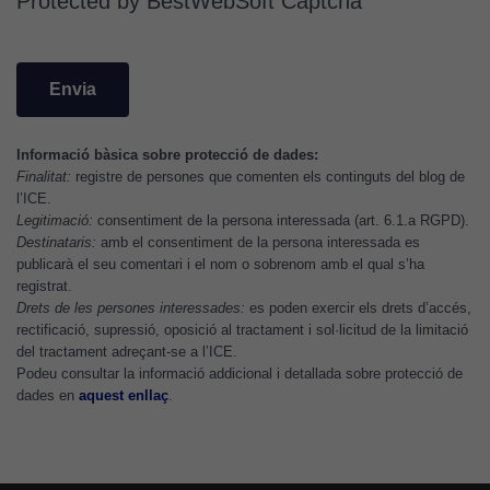
Protected by BestWebSoft Captcha
web, en
funció de
com aquest
lloc web
s'utilitzi.
Informació bàsica sobre protecció de dades:
Finalitat:
registre de persones que comenten els continguts del blog de
Cookies
l’ICE.
d'experiència
Legitimació:
consentiment de la persona interessada (art. 6.1.a RGPD).
Per tal que el
Destinataris:
amb el consentiment de la persona interessada es
nostre lloc web
publicarà el seu comentari i el nom o sobrenom amb el qual s’ha
tingui el millor
registrat.
Drets de les persones interessades:
es poden exercir els drets d’accés,
rendiment
rectificació, supressió, oposició al tractament i sol·licitud de la limitació
possible durant
del tractament adreçant-se a l’ICE.
la vostra visita.
Podeu consultar la informació addicional i detallada sobre protecció de
Si rebutgeu
dades en
aquest enllaç
.
aquestes
cookies,
algunes
funcionalitats