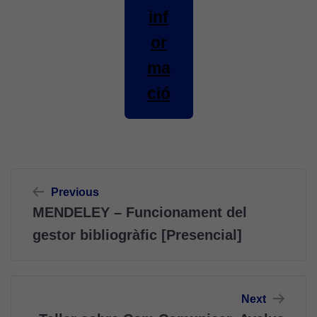
inf
or
ma
ció
Navegació
Previous
d'entrades
MENDELEY – Funcionament del
gestor bibliogràfic [Presencial]
Next