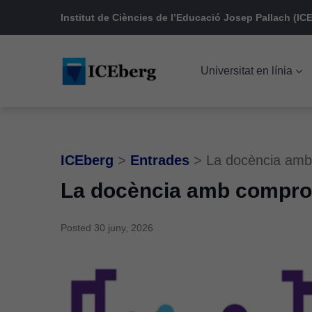
Skip
Skip
Skip
Institut de Ciències de l’Educació Josep Pallach (ICE
to
to
to
main
content
footer
Universitat en línia
navigation
ICEberg
>
Entrades
>
La docència amb c
La docència amb compromís
Posted
30 juny, 2026