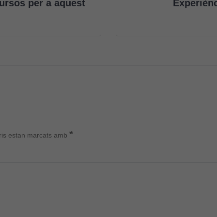
ursos per a aquest
Experiènc
Cookies
tècniques
Aquestes
cookies no
són
*
ris estan marcats amb
opcionals.
Són
necessàries
perquè el
lloc web
funcioni.