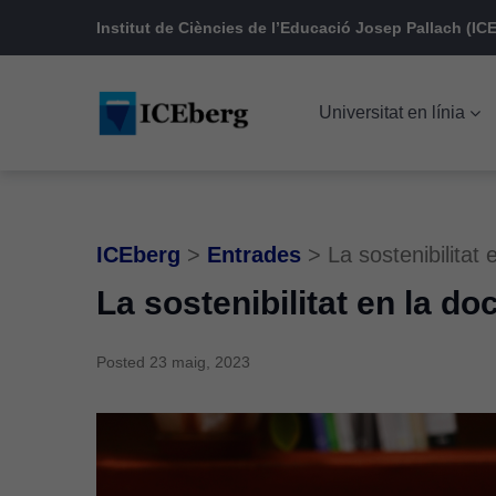
Skip
Skip
Skip
Institut de Ciències de l’Educació Josep Pallach (ICE
to
to
to
main
content
footer
Universitat en línia
navigation
ICEberg
>
Entrades
>
La sostenibilitat 
La sostenibilitat en la do
Posted
23 maig, 2023