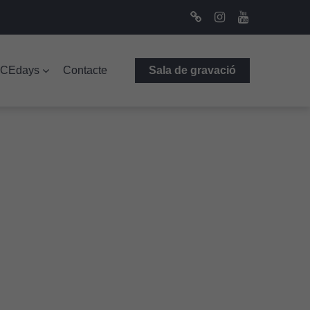
Bluesky
Instagram
Youtube
ICEdays
Contacte
Sala de gravació