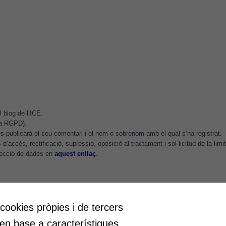
funcioni.
Cookies
d'anàlisi
Utilitzem
cookies de
Google
Analytics
 blog de l’ICE.
per tal que
.a RGPD).
puguem
 publicarà el seu comentari i el nom o sobrenom amb el qual s’ha registrat.
millorar la
d’accés, rectificació, supressió, oposició al tractament i sol·licitud de la lim
funcionalitat
otecció de dades en
aquest enllaç
.
i l'estructura
del lloc
web, en
funció de
 cookies pròpies i de tercers
com aquest
at
Educació
lloc web
 en base a característiques
ar espais de reflexió i de debat,
Com deia Josep Pallach, l’educ