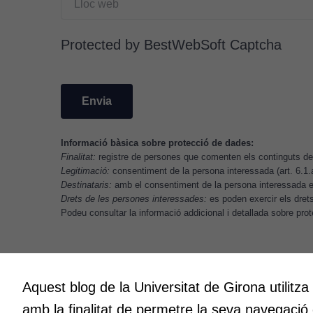
Protected by BestWebSoft Captcha
Informació bàsica sobre protecció de dades:
Finalitat:
registre de persones que comenten els continguts del
Legitimació:
consentiment de la persona interessada (art. 6.1
Destinataris:
amb el consentiment de la persona interessada es
Drets de les persones interessades:
es poden exercir els drets 
Podeu consultar la informació addicional i detallada sobre pr
Aquest blog de la Universitat de Girona utilitza
Innovació
Creativit
amb la finalitat de permetre la seva navegació
A l’ICE ens entusiasma la innovació.
Volem cre