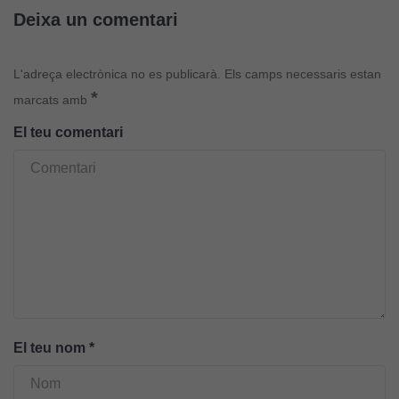
Deixa un comentari
Cookies
d'experiència
L'adreça electrònica no es publicarà.
Els camps necessaris estan
Per tal que el
*
marcats amb
nostre lloc web
El teu comentari
tingui el millor
rendiment
possible durant
la vostra visita.
Si rebutgeu
aquestes
cookies,
algunes
funcionalitats
desapareixeran
del lloc web.
El teu nom
*