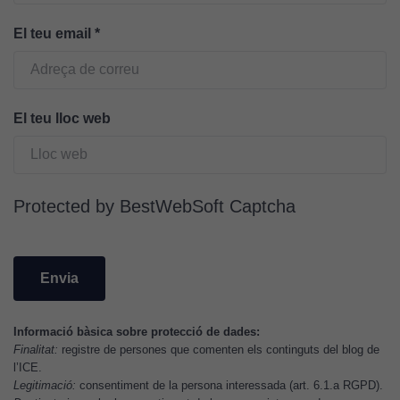
Cookies de
màrqueting
El teu email
*
Per a oferir
continguts
publicitaris
relacionats
El teu lloc web
amb els
interessos de
l'usuari, bé
directament,
Protected by BestWebSoft Captcha
bé per mitjà
de tercers
(“adservers”).
Compartir els
vostres
interessos i
Informació bàsica sobre protecció de dades:
comportament
Finalitat:
registre de persones que comenten els continguts del blog de
mentre
l’ICE.
navegueu,
Legitimació:
consentiment de la persona interessada (art. 6.1.a RGPD).
permet més