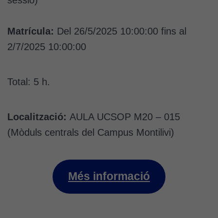
Matrícula:
Del 26/5/2025 10:00:00 fins al
2/7/2025 10:00:00
Total: 5 h.
Cookies
tècniques
Localització:
AULA UCSOP M20 – 015
Aquestes
(Mòduls centrals del Campus Montilivi)
cookies no
són
opcionals.
Són
Més informació
necessàries
perquè el
lloc web
funcioni.