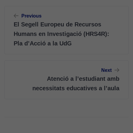
Navegació
Previous
d'entrades
Cookies
El Segell Europeu de Recursos
d'anàlisi
Humans en Investigació (HRS4R):
Utilitzem
cookies de
Pla d’Acció a la UdG
Google
Analytics
per tal que
puguem
Next
millorar la
Atenció a l’estudiant amb
funcionalitat
necessitats educatives a l’aula
i l'estructura
del lloc
web, en
funció de
com aquest
lloc web
s'utilitzi.