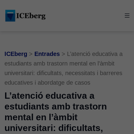
Skip
Skip
Skip
to
to
to
main
content
footer
navigation
ICEberg
>
Entrades
>
L’atenció educativa a
estudiants amb trastorn mental en l’àmbit
universitari: dificultats, necessitats i barreres
educatives i abordatge de casos
L’atenció educativa a
estudiants amb trastorn
mental en l’àmbit
universitari: dificultats,