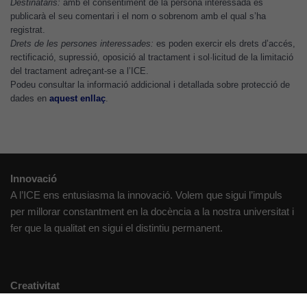
Destinataris:
amb el consentiment de la persona interessada es
contingut i
publicarà el seu comentari i el nom o sobrenom amb el qual s’ha
ofertes
registrat.
Drets de les persones interessades:
es poden exercir els drets d’accés,
personalitzats.
rectificació, supressió, oposició al tractament i sol·licitud de la limitació
Necessàries
del tractament adreçant-se a l’ICE.
per a
Podeu consultar la informació addicional i detallada sobre protecció de
continguts
dades en
aquest enllaç
.
incrustats com
YouTube,
Genially, etc...
Innovació
A l’ICE ens entusiasma la innovació. Volem que sigui l’impuls
per millorar constantment en la docència a la nostra universitat i
fer que la qualitat en sigui el distintiu permanent.
Creativitat
Volem crear espais de reflexió i de debat, espais on qüestionar-