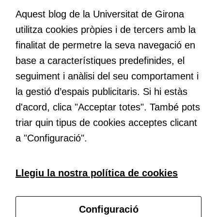
nos el que estem fent, atrevir-nos a pensar noves i millors
Aquest blog de la Universitat de Girona
maneres de fer-ho i generar plegats idees innovadores.
utilitza cookies pròpies i de tercers amb la
finalitat de permetre la seva navegació en
base a característiques predefinides, el
Educació
Com deia Josep Pallach, l’educació és una palanca per a la
seguiment i anàlisi del seu comportament i
transformació. Volem contribuir a millorar-la impulsant
la gestió d’espais publicitaris. Si hi estàs
metodologies docents actives i ambients d’aprenentatge
d'acord, clica "Acceptar totes". També pots
dinàmics.
triar quin tipus de cookies acceptes clicant
a "Configuració".
Subscriu-te al butlletí
Llegiu la nostra política de cookies
Configura les cookies
Configuració