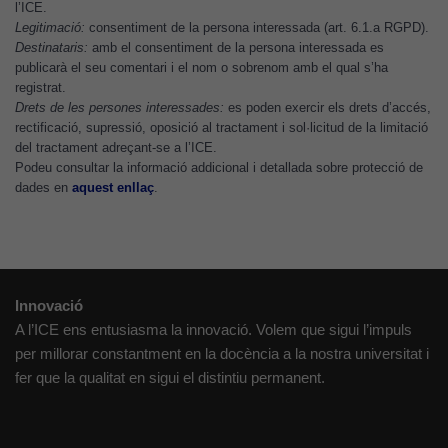
l’ICE.
s'utilitzi.
Legitimació:
consentiment de la persona interessada (art. 6.1.a RGPD).
Destinataris:
amb el consentiment de la persona interessada es
publicarà el seu comentari i el nom o sobrenom amb el qual s’ha
Cookies
registrat.
d'experiència
Drets de les persones interessades:
es poden exercir els drets d’accés,
rectificació, supressió, oposició al tractament i sol·licitud de la limitació
Per tal que el
del tractament adreçant-se a l’ICE.
nostre lloc web
Podeu consultar la informació addicional i detallada sobre protecció de
tingui el millor
dades en
aquest enllaç
.
rendiment
possible durant
la vostra visita.
Si rebutgeu
aquestes
Innovació
cookies,
A l’ICE ens entusiasma la innovació. Volem que sigui l’impuls
algunes
per millorar constantment en la docència a la nostra universitat i
funcionalitats
fer que la qualitat en sigui el distintiu permanent.
desapareixeran
del lloc web.