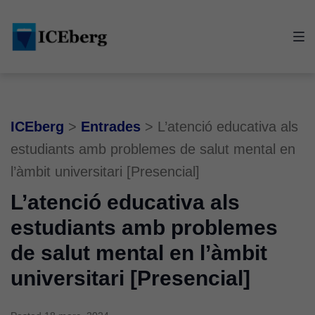
Skip
Skip
Skip
to
to
to
main
content
footer
navigation
ICEberg
>
Entrades
>
L’atenció educativa als
estudiants amb problemes de salut mental en
l’àmbit universitari [Presencial]
L’atenció educativa als
estudiants amb problemes
de salut mental en l’àmbit
universitari [Presencial]