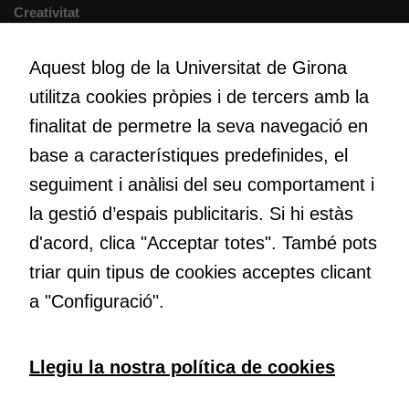
Creativitat
Cookies de
Volem crear espais de reflexió i de debat, espais on qüestionar-
màrqueting
nos el que estem fent, atrevir-nos a pensar noves i millors
Aquest blog de la Universitat de Girona
Per a oferir
maneres de fer-ho i generar plegats idees innovadores.
continguts
utilitza cookies pròpies i de tercers amb la
publicitaris
finalitat de permetre la seva navegació en
relacionats
base a característiques predefinides, el
amb els
Educació
interessos de
Com deia Josep Pallach, l’educació és una palanca per a la
seguiment i anàlisi del seu comportament i
l'usuari, bé
transformació. Volem contribuir a millorar-la impulsant
la gestió d’espais publicitaris. Si hi estàs
directament,
metodologies docents actives i ambients d’aprenentatge
bé per mitjà
d'acord, clica "Acceptar totes". També pots
dinàmics.
de tercers
triar quin tipus de cookies acceptes clicant
(“adservers”).
a "Configuració".
Compartir els
vostres
interessos i
Subscriu-te al butlletí
comportament
Llegiu la nostra política de cookies
mentre
navegueu,