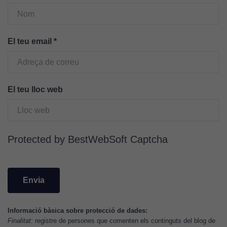
funcioni.
El teu email
*
Cookies
d'anàlisi
Utilitzem
cookies de
El teu lloc web
Google
Analytics
per tal que
puguem
Protected by BestWebSoft Captcha
millorar la
funcionalitat
i l'estructura
del lloc
web, en
funció de
com aquest
Informació bàsica sobre protecció de dades:
lloc web
Finalitat:
registre de persones que comenten els continguts del blog de