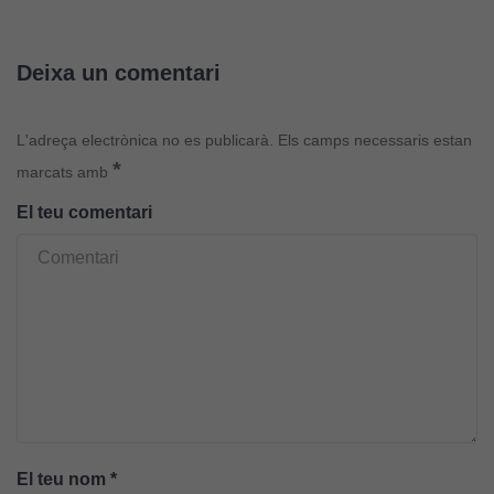
Deixa un comentari
L'adreça electrònica no es publicarà.
Els camps necessaris estan
*
marcats amb
El teu comentari
Cookies
tècniques
Aquestes
cookies no
són
opcionals.
Són
necessàries
perquè el
El teu nom
*
lloc web