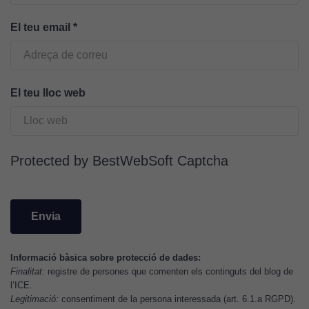
El teu email
*
Cookies
d'experiència
Per tal que el
nostre lloc web
El teu lloc web
tingui el millor
rendiment
possible durant
la vostra visita.
Protected by BestWebSoft Captcha
Si rebutgeu
aquestes
cookies,
algunes
funcionalitats
desapareixeran
Informació bàsica sobre protecció de dades:
del lloc web.
Finalitat:
registre de persones que comenten els continguts del blog de
l’ICE.
Legitimació:
consentiment de la persona interessada (art. 6.1.a RGPD).