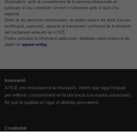
Cookies de
Destinataris:
amb el consentiment de la persona interessada es
publicarà el seu comentari i el nom o sobrenom amb el qual s’ha
màrqueting
registrat.
Per a oferir
Drets de les persones interessades:
es poden exercir els drets d’accés,
continguts
rectificació, supressió, oposició al tractament i sol·licitud de la limitació
publicitaris
del tractament adreçant-se a l’ICE.
relacionats
Podeu consultar la informació addicional i detallada sobre protecció de
amb els
dades en
aquest enllaç
.
interessos de
l'usuari, bé
directament,
bé per mitjà
de tercers
Innovació
(“adservers”).
A l’ICE ens entusiasma la innovació. Volem que sigui l’impuls
Compartir els
per millorar constantment en la docència a la nostra universitat i
vostres
fer que la qualitat en sigui el distintiu permanent.
interessos i
comportament
mentre
Creativitat
navegueu,
Volem crear espais de reflexió i de debat, espais on qüestionar-
permet més