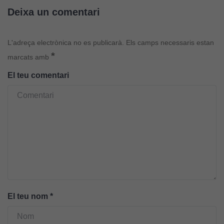
Deixa un comentari
Cookies
L'adreça electrònica no es publicarà.
Els camps necessaris estan
d'anàlisi
*
marcats amb
Utilitzem
cookies de
El teu comentari
Google
Analytics
per tal que
puguem
millorar la
funcionalitat
i l'estructura
del lloc
web, en
funció de
com aquest
El teu nom
*
lloc web
s'utilitzi.