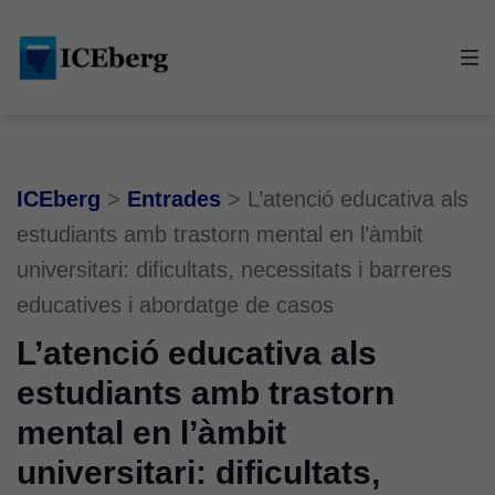
Skip
Skip
Skip
to
to
to
main
content
footer
navigation
ICEberg
>
Entrades
>
L’atenció educativa als
estudiants amb trastorn mental en l’àmbit
universitari: dificultats, necessitats i barreres
educatives i abordatge de casos
L’atenció educativa als
estudiants amb trastorn
mental en l’àmbit
universitari: dificultats,