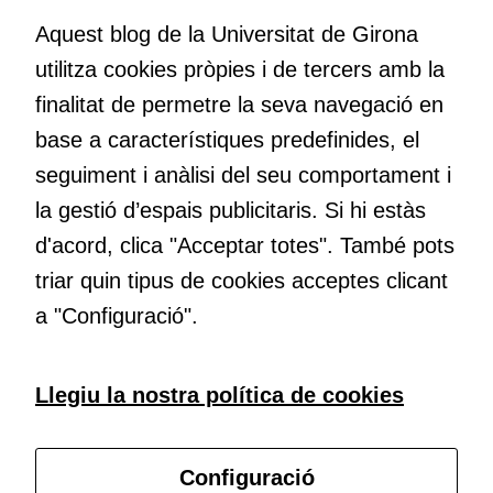
nos el que estem fent, atrevir-nos a pensar noves i millors
contingut i
Aquest blog de la Universitat de Girona
maneres de fer-ho i generar plegats idees innovadores.
ofertes
utilitza cookies pròpies i de tercers amb la
personalitzats.
Necessàries
finalitat de permetre la seva navegació en
per a
base a característiques predefinides, el
Educació
continguts
Com deia Josep Pallach, l’educació és una palanca per a la
seguiment i anàlisi del seu comportament i
incrustats com
transformació. Volem contribuir a millorar-la impulsant
YouTube,
la gestió d’espais publicitaris. Si hi estàs
metodologies docents actives i ambients d’aprenentatge
Genially, etc...
d'acord, clica "Acceptar totes". També pots
dinàmics.
triar quin tipus de cookies acceptes clicant
a "Configuració".
Subscriu-te al butlletí
Llegiu la nostra política de cookies
Configura les cookies
Configuració