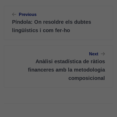
Navegació
Previous
d'entrades
Píndola: On resoldre els dubtes
lingüístics i com fer-ho
Next
Cookies
Anàlisi estadística de ràtios
tècniques
Aquestes
financeres amb la metodologia
cookies no
composicional
són
opcionals.
Són
necessàries
perquè el
lloc web
funcioni.