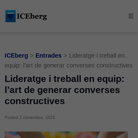
Skip
Skip
Skip
to
to
to
main
content
footer
navigation
ICEberg
>
Entrades
>
Lideratge i treball en
equip: l’art de generar converses constructives
Lideratge i treball en equip:
l’art de generar converses
constructives
Posted
2 novembre, 2021