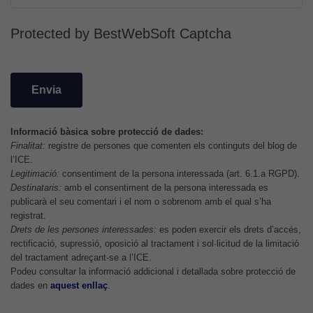
Utilitzem
cookies de
Protected by BestWebSoft Captcha
Google
Analytics
per tal que
puguem
millorar la
funcionalitat
Informació bàsica sobre protecció de dades:
i l'estructura
Finalitat:
registre de persones que comenten els continguts del blog de
del lloc
l’ICE.
web, en
Legitimació:
consentiment de la persona interessada (art. 6.1.a RGPD).
funció de
Destinataris:
amb el consentiment de la persona interessada es
com aquest
publicarà el seu comentari i el nom o sobrenom amb el qual s’ha
registrat.
lloc web
Drets de les persones interessades:
es poden exercir els drets d’accés,
s'utilitzi.
rectificació, supressió, oposició al tractament i sol·licitud de la limitació
del tractament adreçant-se a l’ICE.
Podeu consultar la informació addicional i detallada sobre protecció de
Cookies
dades en
aquest enllaç
.
d'experiència