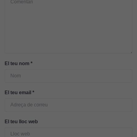
Cookies
tècniques
Aquestes
cookies no
són
El teu nom
*
opcionals.
Són
necessàries
perquè el
El teu email
*
lloc web
funcioni.
El teu lloc web
Cookies
d'anàlisi