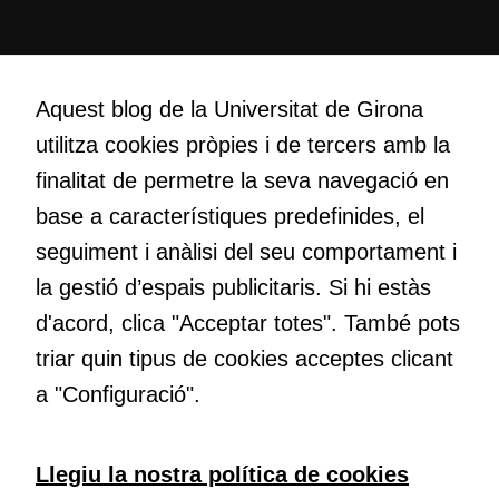
lloc web
s'utilitzi.
Creativitat
Volem crear espais de reflexió i de debat, espais on qüestionar-
Cookies
Aquest blog de la Universitat de Girona
nos el que estem fent, atrevir-nos a pensar noves i millors
d'experiència
utilitza cookies pròpies i de tercers amb la
maneres de fer-ho i generar plegats idees innovadores.
Per tal que el
finalitat de permetre la seva navegació en
nostre lloc web
tingui el millor
base a característiques predefinides, el
rendiment
Educació
seguiment i anàlisi del seu comportament i
possible durant
Com deia Josep Pallach, l’educació és una palanca per a la
la gestió d’espais publicitaris. Si hi estàs
la vostra visita.
transformació. Volem contribuir a millorar-la impulsant
Si rebutgeu
d'acord, clica "Acceptar totes". També pots
metodologies docents actives i ambients d’aprenentatge
aquestes
dinàmics.
triar quin tipus de cookies acceptes clicant
cookies,
algunes
a "Configuració".
funcionalitats
desapareixeran
del lloc web.
Subscriu-te al butlletí
Llegiu la nostra política de cookies