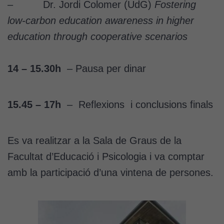
– Dr. Jordi Colomer (UdG)
Fostering
low-carbon education awareness in higher
education through cooperative scenarios
14 – 15.30h
– Pausa per dinar
15.45 – 17h
– Reflexions i conclusions finals
Cookies
tècniques
Es va realitzar a la Sala de Graus de la
Aquestes
Facultat d’Educació i Psicologia i va comptar
cookies no
són
amb la participació d’una vintena de persones.
opcionals.
Són
necessàries
perquè el