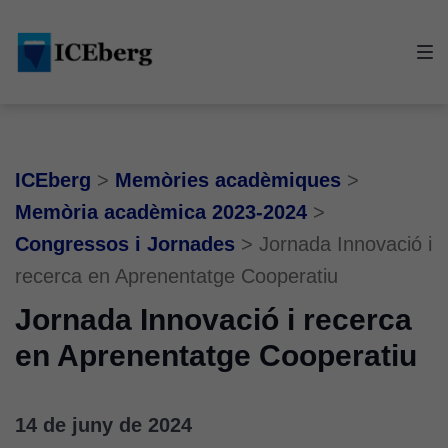
Skip
Skip
Skip
to
to
to
main
content
footer
navigation
ICEberg
>
Memòries acadèmiques
>
Memòria acadèmica 2023-2024
>
Congressos i Jornades
>
Jornada Innovació i
recerca en Aprenentatge Cooperatiu
Jornada Innovació i recerca
en Aprenentatge Cooperatiu
14 de juny de 2024