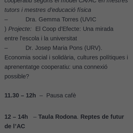
cooperatiu segons el model CA/AC en mestres
tutors i mestres d’educació física
– Dra. Gemma Torres (UVIC
)
Projecte:
El Coop d’Efecte: Una mirada
entre l’escola i la universitat
– Dr. Josep Maria Pons (URV).
Economia social i solidària, cultures polítiques i
aprenentatge cooperatiu: una connexió
possible?
11.30 – 12h
– Pausa cafè
12 – 14
h
–
Taula Rodona
.
Reptes de futur
de l’AC