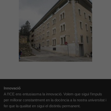
lloc web
funcioni.
Cookies
d'anàlisi
Utilitzem
cookies de
Google
Analytics
per tal que
puguem
millorar la
funcionalitat
i l'estructura
Innovació
del lloc
A l’ICE ens entusiasma la innovació. Volem que sigui l’impuls
web, en
funció de
per millorar constantment en la docència a la nostra universitat i
com aquest
fer que la qualitat en sigui el distintiu permanent.