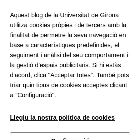
funcioni.
Volem crear espais de reflexió i de debat, espais on qüestionar-
nos el que estem fent, atrevir-nos a pensar noves i millors
Aquest blog de la Universitat de Girona
maneres de fer-ho i generar plegats idees innovadores.
Cookies
utilitza cookies pròpies i de tercers amb la
d'anàlisi
finalitat de permetre la seva navegació en
Utilitzem
base a característiques predefinides, el
Educació
cookies de
Com deia Josep Pallach, l’educació és una palanca per a la
Google
seguiment i anàlisi del seu comportament i
transformació. Volem contribuir a millorar-la impulsant
Analytics
la gestió d’espais publicitaris. Si hi estàs
metodologies docents actives i ambients d’aprenentatge
per tal que
d'acord, clica "Acceptar totes". També pots
dinàmics.
puguem
millorar la
triar quin tipus de cookies acceptes clicant
funcionalitat
a "Configuració".
i l'estructura
del lloc
web, en
Subscriu-te al butlletí
Llegiu la nostra política de cookies
funció de
com aquest
Configura les cookies
lloc web