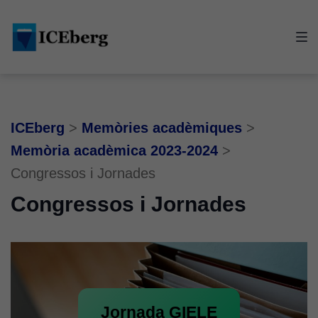
Skip
Skip
Skip
to
to
to
main
content
footer
navigation
ICEberg
>
Memòries acadèmiques
>
Memòria acadèmica 2023-2024
>
Congressos i Jornades
Congressos i Jornades
Jornada GIELE