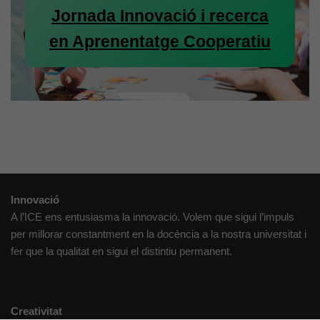
Jornada Innovació i recerca
en Aprenentatge Cooperatiu
Cookies
tècniques
Aquestes
Innovació
cookies no
A l’ICE ens entusiasma la innovació. Volem que sigui l’impuls
són
per millorar constantment en la docència a la nostra universitat i
opcionals.
fer que la qualitat en sigui el distintiu permanent.
Són
necessàries
perquè el
lloc web
Creativitat