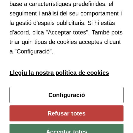
base a característiques predefinides, el
Educació
seguiment i anàlisi del seu comportament i
Com deia Josep Pallach, l’educació és una palanca per a la
la gestió d’espais publicitaris. Si hi estàs
transformació. Volem contribuir a millorar-la impulsant
d'acord, clica "Acceptar totes". També pots
metodologies docents actives i ambients d’aprenentatge
dinàmics.
triar quin tipus de cookies acceptes clicant
a "Configuració".
Subscriu-te al butlletí
Llegiu la nostra política de cookies
Configura les cookies
Configuració
Universitat de Girona
Refusar totes
Institut de Ciències de l’Educació Josep Pallach (ICE)
Política de cookies
Avís legal i protecció de dades
Contacte
Acceptar totes