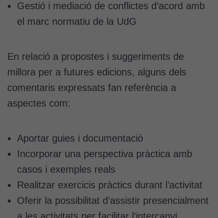
cookies no
Gestió i mediació de conflictes d’acord amb
són
el marc normatiu de la UdG
opcionals.
Són
necessàries
En relació a propostes i suggeriments de
perquè el
lloc web
millora per a futures edicions, alguns dels
funcioni.
comentaris expressats fan referència a
aspectes com:
Cookies
d'anàlisi
Aportar guies i documentació
Utilitzem
cookies de
Incorporar una perspectiva pràctica amb
Google
casos i exemples reals
Analytics
per tal que
Realitzar exercicis pràctics durant l’activitat
puguem
Oferir la possibilitat d’assistir presencialment
millorar la
a les activitats per facilitar l’intercanvi
funcionalitat