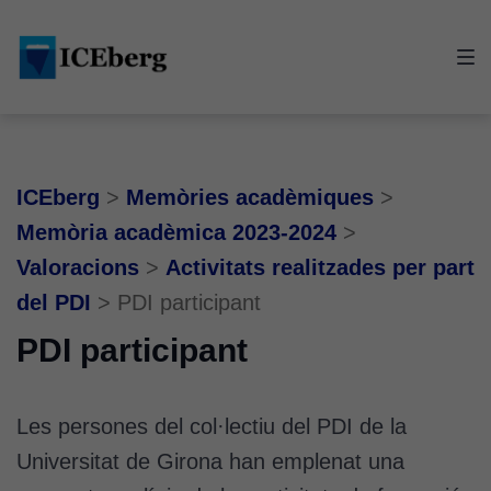
Skip
Skip
Skip
to
to
to
main
content
footer
navigation
ICEberg
>
Memòries acadèmiques
>
Memòria acadèmica 2023-2024
>
Valoracions
>
Activitats realitzades per part
del PDI
>
PDI participant
PDI participant
Les persones del col·lectiu del PDI de la
Universitat de Girona han emplenat una