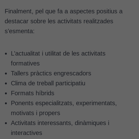
cookies,
Finalment, pel que fa a aspectes positius a
algunes
funcionalitats
destacar sobre les activitats realitzades
desapareixeran
s’esmenta:
del lloc web.
L’actualitat i utilitat de les activitats
Cookies de
màrqueting
formatives
Per a oferir
Tallers pràctics engrescadors
continguts
Clima de treball participatiu
publicitaris
relacionats
Formats híbrids
amb els
Ponents especialitzats, experimentats,
interessos de
l'usuari, bé
motivats i propers
directament,
Activitats interessants, dinàmiques i
bé per mitjà
interactives
de tercers