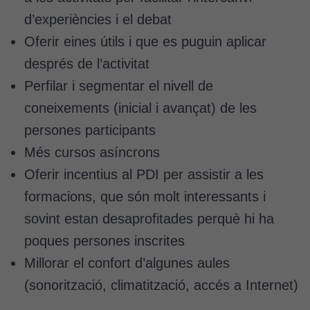
i l'estructura
d’experiències i el debat
del lloc
Oferir eines útils i que es puguin aplicar
web, en
funció de
després de l’activitat
com aquest
Perfilar i segmentar el nivell de
lloc web
coneixements (inicial i avançat) de les
s'utilitzi.
persones participants
Més cursos asíncrons
Cookies
Oferir incentius al PDI per assistir a les
d'experiència
Per tal que el
formacions, que són molt interessants i
nostre lloc web
sovint estan desaprofitades perquè hi ha
tingui el millor
rendiment
poques persones inscrites
possible durant
Millorar el confort d’algunes aules
la vostra visita.
(sonorització, climatització, accés a Internet)
Si rebutgeu
aquestes