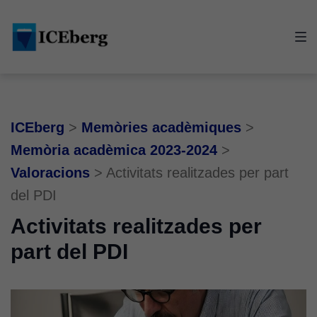
Skip
Skip
Skip
to
to
to
main
content
footer
navigation
ICEberg
>
Memòries acadèmiques
>
Memòria acadèmica 2023-2024
>
Valoracions
>
Activitats realitzades per part
del PDI
Activitats realitzades per
part del PDI