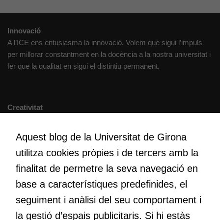
Innovació
A l’ICE ens entusiasma la innovació. Volem que sigui l’impuls
per millorar constantment en la docència a la nostra universitat i
fer que la qualitat en sigui el distintiu permanent.
Creativitat
Volem crear espais de reflexió i de debat, espais on qüestionar-
nos el que estem fent, atrevir-nos a pensar noves i millors
Aquest blog de la Universitat de Girona
maneres de fer-ho i generar plegats idees innovadores.
utilitza cookies pròpies i de tercers amb la
finalitat de permetre la seva navegació en
base a característiques predefinides, el
Educació
Com deia Josep Pallach, l’educació és una palanca per a la
seguiment i anàlisi del seu comportament i
transformació. Volem contribuir a millorar-la impulsant
la gestió d’espais publicitaris. Si hi estàs
metodologies docents actives i ambients d’aprenentatge