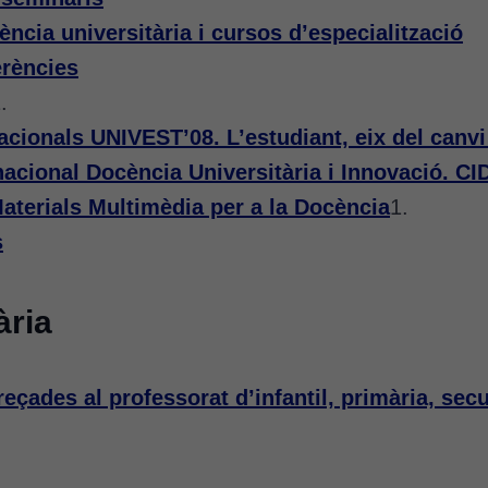
ncia universitària i cursos d’especialització
erències
.
acionals UNIVEST’08. L’estudiant, eix del canvi 
acional Docència Universitària i Innovació. CI
terials Multimèdia per a la Docència
1.
s
ària
eçades al professorat d’infantil, primària, secu