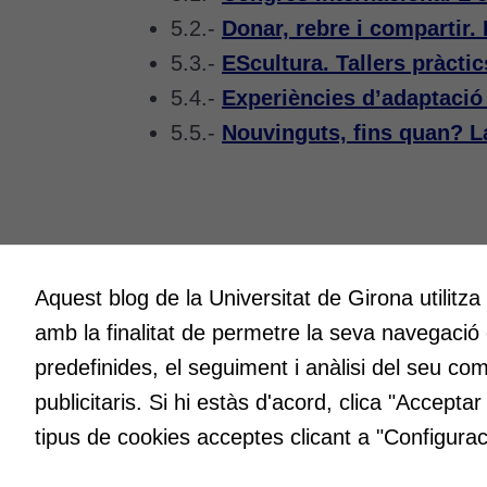
5.2.-
Donar, rebre i compartir. 
5.3.-
EScultura. Tallers pràctic
5.4.-
Experiències d’adaptació 
5.5.-
Nouvinguts, fins quan? La
Aquest blog de la Universitat de Girona utilitza
Innovació
Creativit
amb la finalitat de permetre la seva navegació
A l’ICE ens entusiasma la innovació.
Volem cre
Volem que sigui l’impuls per millorar
espais o
predefinides, el seguiment i anàlisi del seu co
constantment en la docència a la nostra
fent, atr
publicitaris. Si hi estàs d'acord, clica "Accepta
universitat i fer que la qualitat en sigui el
maneres d
tipus de cookies acceptes clicant a "Configurac
distintiu permanent.
idees in