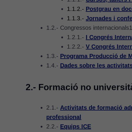
1.1.2.-
Postgrau en docè
1.1.3.-
Jornades i conf
1.2.- Congressos internacionals1
1.2.1.-
I Congrés Intern
1.2.2.-
V Congrés Intern
1.3.-
Programa Producció de Ma
1.4.-
Dades sobre les activitat
2.- Formació no universit
2.1.-
Activitats de formació adr
professional
2.2.-
Equips ICE