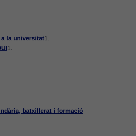
a la universitat
1.
DUI
1.
ndària, batxillerat i formació