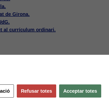
la.
tat de Girona.
 UdG.
 al currículum ordinari.
Subscriu-te al butlletí
ació és
ció.
pulsant
Configura les cookies
ació
Refusar totes
Acceptar totes
 ambients