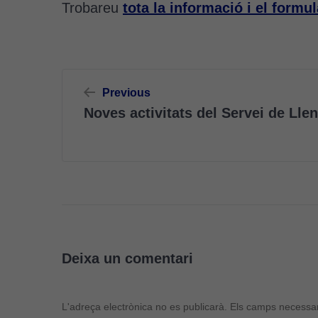
Trobareu
tota la informació i el formul
Navegació
Previous
d'entrades
Noves activitats del Servei de Ll
Deixa un comentari
L'adreça electrònica no es publicarà.
Els camps necessa