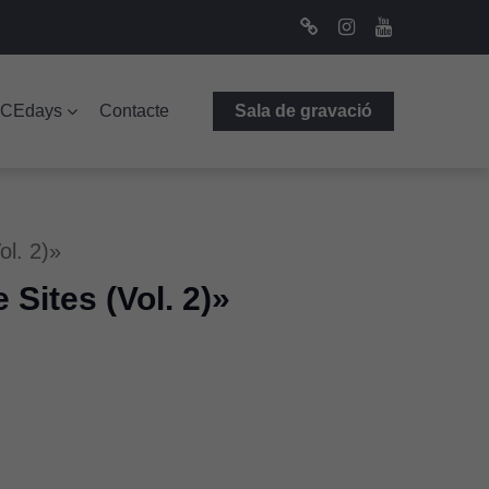
Bluesky
Instagram
Youtube
ICEdays
Contacte
Sala de gravació
l. 2)»
ites (Vol. 2)»