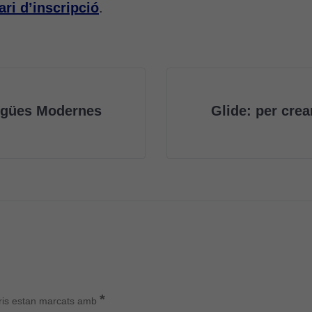
ari d’inscripció
.
engües Modernes
Glide: per crea
*
ris estan marcats amb