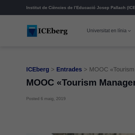
Skip
Skip
Skip
Institut de Ciències de l’Educació Josep Pallach (ICE
to
to
to
main
content
footer
Universitat en línia
navigation
ICEberg
>
Entrades
>
MOOC «Tourism M
MOOC «Tourism Managemen
Posted
6 maig, 2019