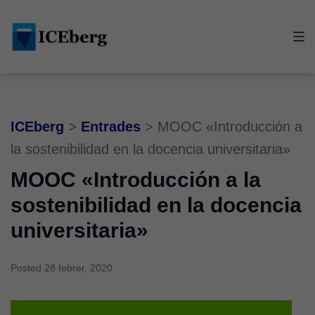
Skip
Skip
Skip
to
to
to
main
content
footer
navigation
ICEberg
>
Entrades
>
MOOC «Introducción a
la sostenibilidad en la docencia universitaria»
MOOC «Introducción a la
sostenibilidad en la docencia
universitaria»
Posted
28 febrer, 2020