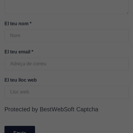
El teu nom
*
El teu email
*
Cookies
El teu lloc web
tècniques
Aquestes
cookies no
són
Protected by BestWebSoft Captcha
opcionals.
Són
necessàries