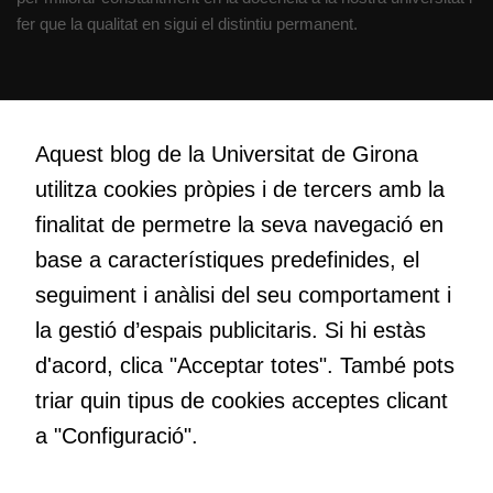
com aquest
fer que la qualitat en sigui el distintiu permanent.
lloc web
s'utilitzi.
Creativitat
Cookies
Volem crear espais de reflexió i de debat, espais on qüestionar-
Aquest blog de la Universitat de Girona
d'experiència
nos el que estem fent, atrevir-nos a pensar noves i millors
Per tal que el
utilitza cookies pròpies i de tercers amb la
maneres de fer-ho i generar plegats idees innovadores.
nostre lloc web
finalitat de permetre la seva navegació en
tingui el millor
rendiment
base a característiques predefinides, el
possible durant
Educació
seguiment i anàlisi del seu comportament i
la vostra visita.
Com deia Josep Pallach, l’educació és una palanca per a la
la gestió d’espais publicitaris. Si hi estàs
Si rebutgeu
transformació. Volem contribuir a millorar-la impulsant
aquestes
d'acord, clica "Acceptar totes". També pots
metodologies docents actives i ambients d’aprenentatge
cookies,
dinàmics.
triar quin tipus de cookies acceptes clicant
algunes
funcionalitats
a "Configuració".
desapareixeran
del lloc web.