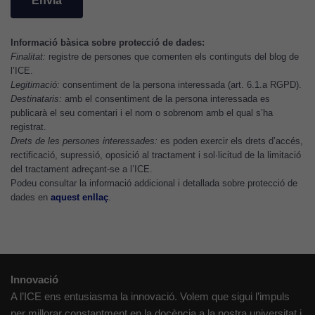
perquè el
lloc web
funcioni.
Informació bàsica sobre protecció de dades:
Finalitat:
registre de persones que comenten els continguts del blog de
l’ICE.
Legitimació:
consentiment de la persona interessada (art. 6.1.a RGPD).
Cookies
Destinataris:
amb el consentiment de la persona interessada es
d'anàlisi
publicarà el seu comentari i el nom o sobrenom amb el qual s’ha
Utilitzem
registrat.
cookies de
Drets de les persones interessades:
es poden exercir els drets d’accés,
Google
rectificació, supressió, oposició al tractament i sol·licitud de la limitació
Analytics
del tractament adreçant-se a l’ICE.
Podeu consultar la informació addicional i detallada sobre protecció de
per tal que
dades en
aquest enllaç
.
puguem
millorar la
funcionalitat
i l'estructura
del lloc
Innovació
web, en
A l’ICE ens entusiasma la innovació. Volem que sigui l’impuls
funció de
per millorar constantment en la docència a la nostra universitat i