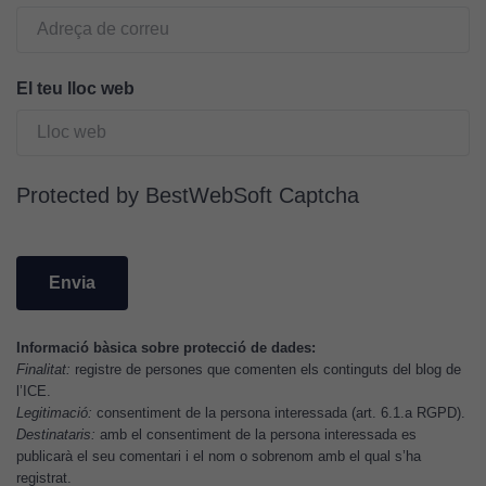
El teu lloc web
Cookies
Protected by BestWebSoft Captcha
tècniques
Aquestes
cookies no
són
opcionals.
Són
Informació bàsica sobre protecció de dades:
necessàries
Finalitat:
registre de persones que comenten els continguts del blog de
perquè el
l’ICE.
Legitimació:
consentiment de la persona interessada (art. 6.1.a RGPD).
lloc web
Destinataris:
amb el consentiment de la persona interessada es
funcioni.
publicarà el seu comentari i el nom o sobrenom amb el qual s’ha
registrat.