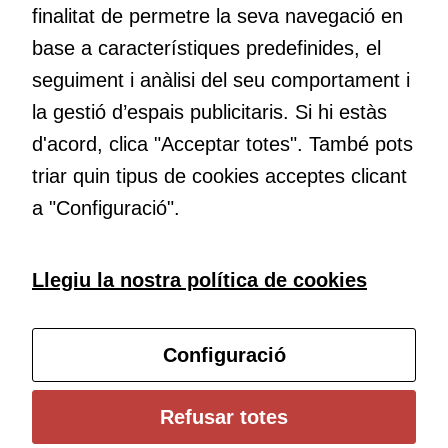
finalitat de permetre la seva navegació en
Cookies
d'experiència
base a característiques predefinides, el
Per tal que el
Educació
seguiment i anàlisi del seu comportament i
nostre lloc web
Com deia Josep Pallach, l’educació és una palanca per a la
la gestió d’espais publicitaris. Si hi estàs
tingui el millor
transformació. Volem contribuir a millorar-la impulsant
rendiment
d'acord, clica "Acceptar totes". També pots
metodologies docents actives i ambients d’aprenentatge
possible durant
dinàmics.
triar quin tipus de cookies acceptes clicant
la vostra visita.
a "Configuració".
Si rebutgeu
aquestes
cookies,
Subscriu-te al butlletí
algunes
Llegiu la nostra política de cookies
funcionalitats
desapareixeran
Configura les cookies
del lloc web.
Configuració
Universitat de Girona
Refusar totes
Cookies de
Institut de Ciències de l’Educació Josep Pallach (ICE)
màrqueting