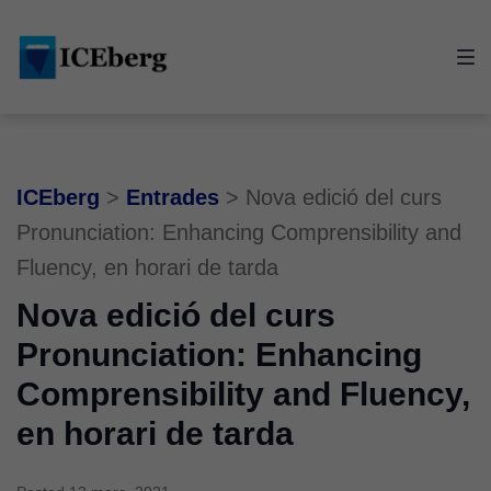
Skip
Skip
Skip
to
to
to
main
content
footer
navigation
ICEberg
>
Entrades
>
Nova edició del curs
Pronunciation: Enhancing Comprensibility and
Fluency, en horari de tarda
Nova edició del curs
Pronunciation: Enhancing
Comprensibility and Fluency,
en horari de tarda