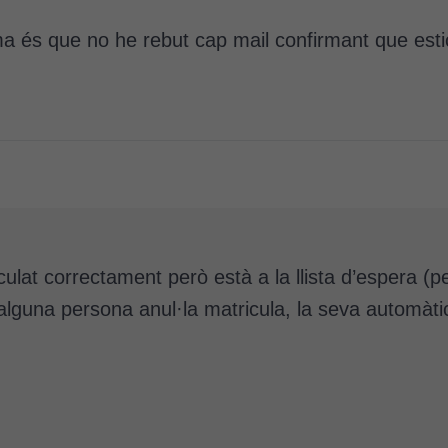
ema és que no he rebut cap mail confirmant que esti
culat correctament però està a la llista d’espera (
alguna persona anul·la matricula, la seva automàtic
Cookies
tècniques
Aquestes
cookies no