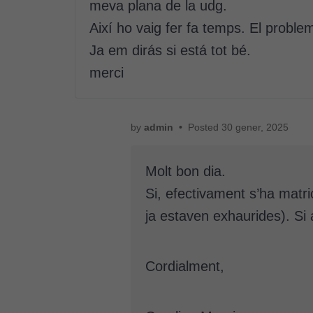
meva plana de la udg.
Així ho vaig fer fa temps. El probl
Ja em dirás si está tot bé.
merci
by
admin
•
Posted
30 gener, 2025
Molt bon dia.
Si, efectivament s’ha matri
ja estaven exhaurides). Si 
Cordialment,