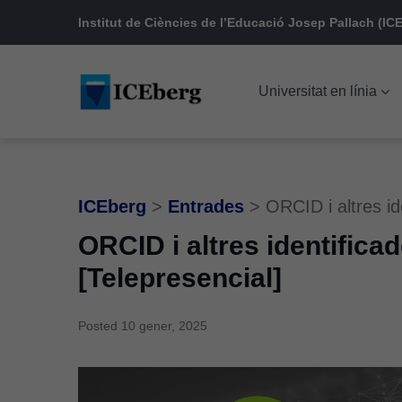
Skip
Skip
Skip
Institut de Ciències de l’Educació Josep Pallach (ICE
to
to
to
main
content
footer
Universitat en línia
navigation
ICEberg
>
Entrades
>
ORCID i altres id
ORCID i altres identifica
[Telepresencial]
Posted
10 gener, 2025