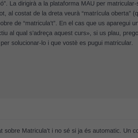
ó”. La dirigirà a la plataforma MAU per matricular-
tot, al costat de la dreta veurà “matrícula oberta” (
c sobre de “matricula’t”. En el cas que us aparegui
ctiu al qual s’adreça aquest curs», si us plau, preg
per solucionar-lo i que vostè es pugui matricular.
t sobre Matricula’t i no sé si ja és automatic. Un c