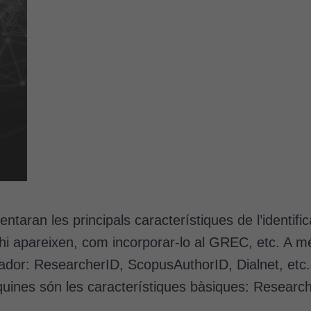
taran les principals característiques de l’identif
i apareixen, com incorporar-lo al GREC, etc. A més,
gador: ResearcherID, ScopusAuthorID, Dialnet, etc.
 quines són les característiques bàsiques: Resear