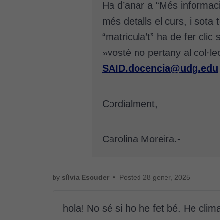
Ha d’anar a “Més informaci
més detalls el curs, i sota 
“matricula’t” ha de fer cli
»vostè no pertany al col·le
SAID.docencia@udg.edu
Cordialment,
Carolina Moreira.-
by
sílvia Escuder
•
Posted
28 gener, 2025
hola! No sé si ho he fet bé. He clima