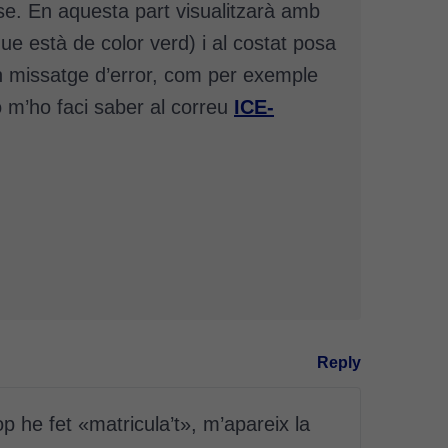
se. En aquesta part visualitzarà amb
que està de color verd) i al costat posa
 un missatge d’error, com per exemple
o m’ho faci saber al correu
ICE-
Reply
op he fet «matricula’t», m’apareix la