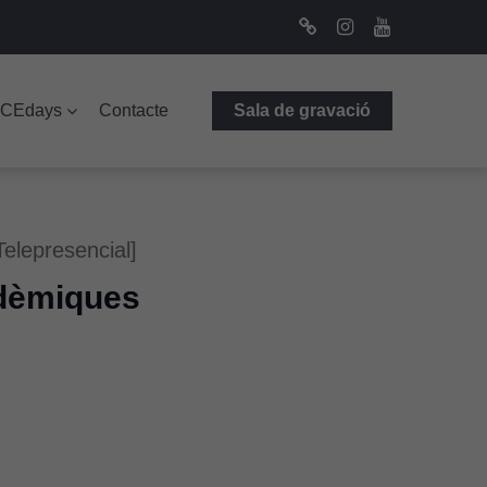
Bluesky
Instagram
Youtube
ICEdays
Contacte
Sala de gravació
Telepresencial]
adèmiques