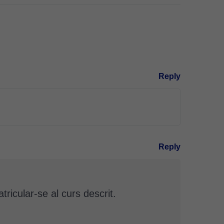
Reply
Reply
icular-se al curs descrit.