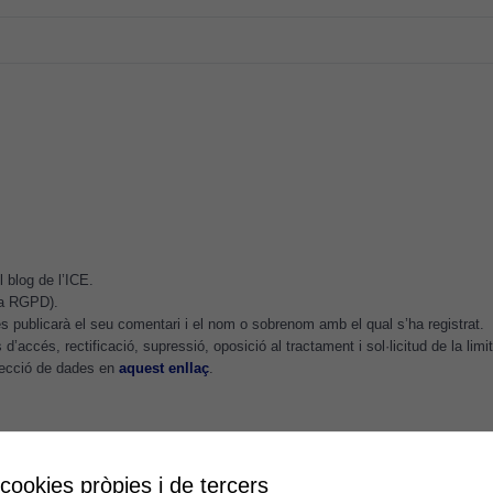
lloc web
s'utilitzi.
Cookies
d'experiència
Per tal que el
nostre lloc web
tingui el millor
rendiment
possible durant
 blog de l’ICE.
la vostra visita.
.a RGPD).
Si rebutgeu
 publicarà el seu comentari i el nom o sobrenom amb el qual s’ha registrat.
aquestes
d’accés, rectificació, supressió, oposició al tractament i sol·licitud de la lim
cookies,
otecció de dades en
aquest enllaç
.
algunes
funcionalitats
desapareixeran
del lloc web.
 cookies pròpies i de tercers