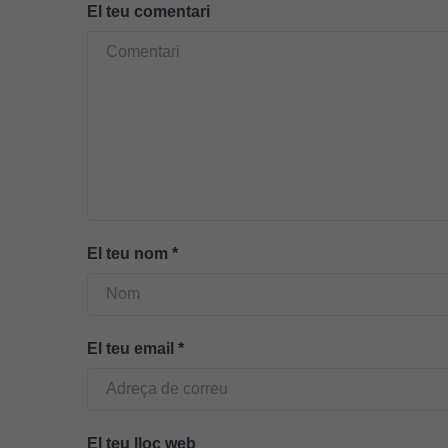
El teu comentari
El teu nom
*
El teu email
*
El teu lloc web