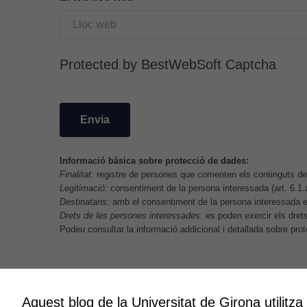
Protected by BestWebSoft Captcha
Informació bàsica sobre protecció de dades:
Finalitat:
registre de persones que comenten els continguts del
Legitimació:
consentiment de la persona interessada (art. 6.1
Destinataris:
amb el consentiment de la persona interessada es
Drets de les persones interessades:
es poden exercir els drets 
Podeu consultar la informació addicional i detallada sobre pr
Aquest blog de la Universitat de Girona utilitza