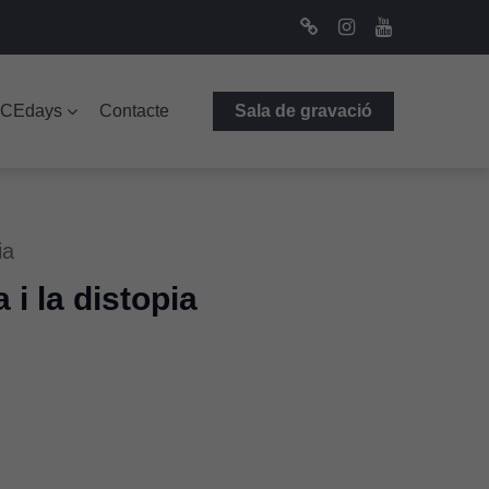
Bluesky
Instagram
Youtube
ICEdays
Contacte
Sala de gravació
ia
 i la distopia