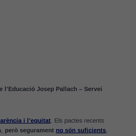
de l’Educació Josep Pallach – Servei
arència i l’equitat
. Els pactes recents
a,
però segurament
no són suficients
,