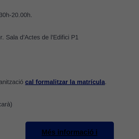
.30h-20.00h.
r. Sala d’Actes de l’Edifici P1
anització
cal formalitzar la matrícula
.
carà)
Més informació i