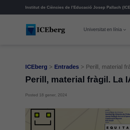
Skip
Skip
Skip
Institut de Ciències de l’Educació Josep Pallach (ICE
to
to
to
main
content
footer
Universitat en línia
navigation
ICEberg
>
Entrades
>
Perill, material f
Perill, material fràgil. La
Posted
18 gener, 2024