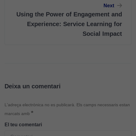
Next
Using the Power of Engagement and
Experience: Service Learning for
Cookies
Social Impact
tècniques
Aquestes
cookies no
són
opcionals.
Són
necessàries
Deixa un comentari
perquè el
lloc web
funcioni.
L'adreça electrònica no es publicarà.
Els camps necessaris estan
*
marcats amb
Cookies
El teu comentari
d'anàlisi