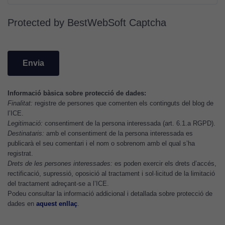
Per tal que el
nostre lloc web
Protected by BestWebSoft Captcha
tingui el millor
rendiment
possible durant
la vostra visita.
Si rebutgeu
aquestes
cookies,
Informació bàsica sobre protecció de dades:
Finalitat:
registre de persones que comenten els continguts del blog de
algunes
l’ICE.
funcionalitats
Legitimació:
consentiment de la persona interessada (art. 6.1.a RGPD).
desapareixeran
Destinataris:
amb el consentiment de la persona interessada es
del lloc web.
publicarà el seu comentari i el nom o sobrenom amb el qual s’ha
registrat.
Drets de les persones interessades:
es poden exercir els drets d’accés,
rectificació, supressió, oposició al tractament i sol·licitud de la limitació
Cookies de
del tractament adreçant-se a l’ICE.
màrqueting
Podeu consultar la informació addicional i detallada sobre protecció de
Per a oferir
dades en
aquest enllaç
.
continguts
publicitaris