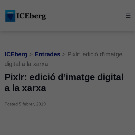
Skip
Skip
Skip
to
to
to
main
content
footer
navigation
ICEberg
>
Entrades
>
Pixlr: edició d’imatge
digital a la xarxa
Pixlr: edició d’imatge digital
a la xarxa
Posted
5 febrer, 2019