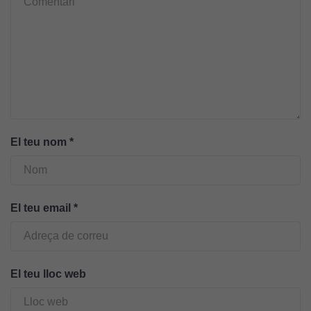
Utilitzem
cookies de
Google
Analytics
per tal que
puguem
millorar la
funcionalitat
i l'estructura
El teu nom
*
del lloc
web, en
funció de
com aquest
El teu email
*
lloc web
s'utilitzi.
El teu lloc web
Cookies
d'experiència