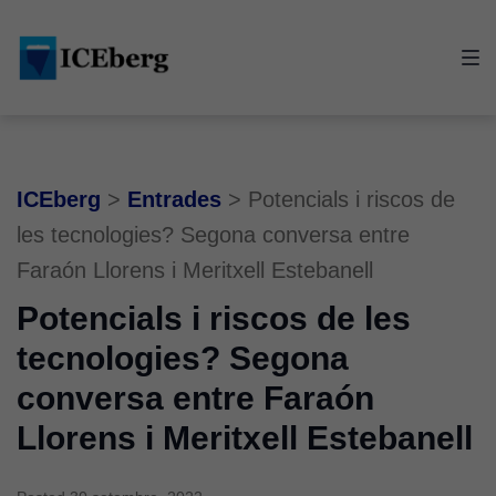
Skip
Skip
Skip
to
to
to
main
content
footer
navigation
ICEberg
>
Entrades
>
Potencials i riscos de
les tecnologies? Segona conversa entre
Faraón Llorens i Meritxell Estebanell
Potencials i riscos de les
tecnologies? Segona
conversa entre Faraón
Llorens i Meritxell Estebanell