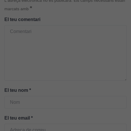
L'adreça electrònica no es publicarà.
Els camps necessaris estan
*
marcats amb
El teu comentari
Cookies
tècniques
Aquestes
cookies no
són
opcionals.
Són
El teu nom
*
necessàries
perquè el
lloc web
funcioni.
El teu email
*