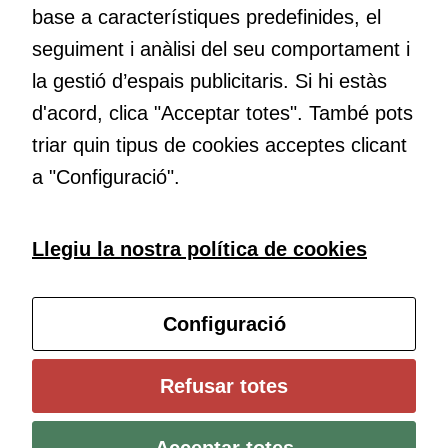
Per a oferir
base a característiques predefinides, el
continguts
Educació
publicitaris
seguiment i anàlisi del seu comportament i
Com deia Josep Pallach, l’educació és una palanca per a la
relacionats
la gestió d’espais publicitaris. Si hi estàs
transformació. Volem contribuir a millorar-la impulsant
amb els
d'acord, clica "Acceptar totes". També pots
interessos de
metodologies docents actives i ambients d’aprenentatge
l'usuari, bé
dinàmics.
triar quin tipus de cookies acceptes clicant
directament,
a "Configuració".
bé per mitjà
de tercers
(“adservers”).
Subscriu-te al butlletí
Llegiu la nostra política de cookies
Compartir els
vostres
Configura les cookies
interessos i
comportament
Configuració
mentre
navegueu,
Universitat de Girona
Refusar totes
permet més
Institut de Ciències de l’Educació Josep Pallach (ICE)
contingut i
Política de cookies
Avís legal i protecció de dades
Contacte
ofertes