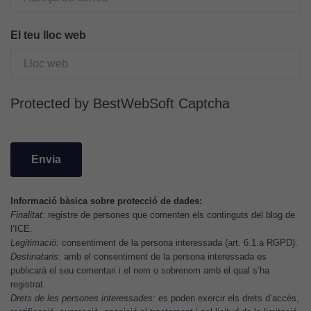
Cookies
d'anàlisi
El teu lloc web
Utilitzem
cookies de
Google
Analytics
Protected by BestWebSoft Captcha
per tal que
puguem
millorar la
funcionalitat
i l'estructura
del lloc
Informació bàsica sobre protecció de dades:
web, en
Finalitat:
registre de persones que comenten els continguts del blog de
funció de
l’ICE.
com aquest
Legitimació:
consentiment de la persona interessada (art. 6.1.a RGPD).
lloc web
Destinataris:
amb el consentiment de la persona interessada es
s'utilitzi.
publicarà el seu comentari i el nom o sobrenom amb el qual s’ha
registrat.
Drets de les persones interessades:
es poden exercir els drets d’accés,